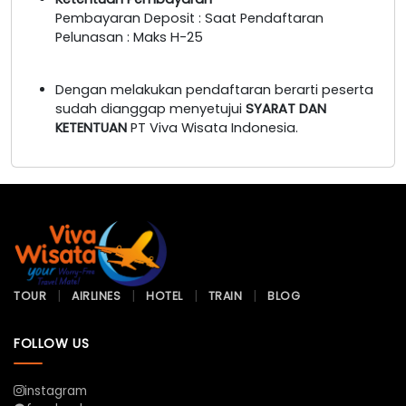
Pembayaran Deposit : Saat Pendaftaran
Pelunasan : Maks H-25
Dengan melakukan pendaftaran berarti peserta
sudah dianggap menyetujui
SYARAT DAN
KETENTUAN
PT Viva Wisata Indonesia.
TOUR
AIRLINES
HOTEL
TRAIN
BLOG
FOLLOW US
instagram