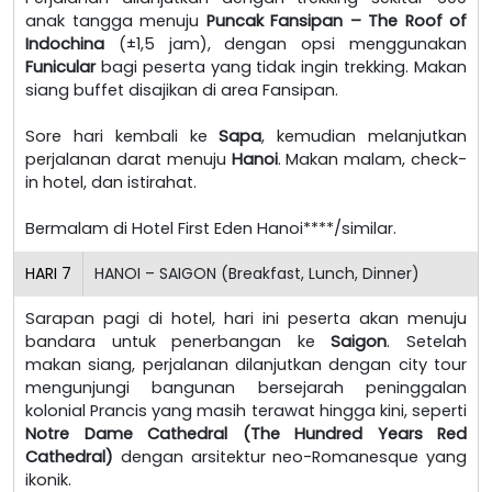
anak tangga menuju
Puncak Fansipan – The Roof of
Indochina
(±1,5 jam), dengan opsi menggunakan
Funicular
bagi peserta yang tidak ingin trekking. Makan
siang buffet disajikan di area Fansipan.
Sore hari kembali ke
Sapa
, kemudian melanjutkan
perjalanan darat menuju
Hanoi
. Makan malam, check-
in hotel, dan istirahat.
Bermalam di Hotel First Eden Hanoi****/similar.
HARI
7
HANOI – SAIGON (Breakfast, Lunch, Dinner)
Sarapan pagi di hotel, hari ini peserta akan menuju
bandara untuk penerbangan ke
Saigon
. Setelah
makan siang, perjalanan dilanjutkan dengan city tour
mengunjungi bangunan bersejarah peninggalan
kolonial Prancis yang masih terawat hingga kini, seperti
Notre Dame Cathedral (The Hundred Years Red
Cathedral)
dengan arsitektur neo-Romanesque yang
ikonik.