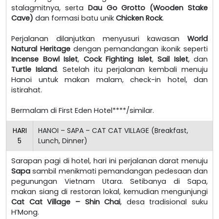
stalagmitnya, serta
Dau Go Grotto (Wooden Stake
Cave)
dan formasi batu unik
Chicken Rock
.
Perjalanan dilanjutkan menyusuri kawasan
World
Natural Heritage
dengan pemandangan ikonik seperti
Incense Bowl Islet
,
Cock Fighting Islet
,
Sail Islet
, dan
Turtle Island
. Setelah itu perjalanan kembali menuju
Hanoi untuk makan malam, check-in hotel, dan
istirahat.
Bermalam di First Eden Hotel****/similar.
HARI
HANOI – SAPA – CAT CAT VILLAGE (Breakfast,
5
Lunch, Dinner)
Sarapan pagi di hotel, hari ini perjalanan darat menuju
Sapa
sambil menikmati pemandangan pedesaan dan
pegunungan Vietnam Utara. Setibanya di Sapa,
makan siang di restoran lokal, kemudian mengunjungi
Cat Cat Village – Shin Chai
, desa tradisional suku
H’Mong.