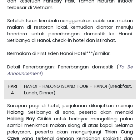
dan keseruan
Fantasy Park
, taman hiburan indoor
terbesar di Vietnam.
Setelah turun kembali menggunakan cable car, makan
malam di restoran lokal, kemudian diantar menuju
bandara untuk penerbangan domestik ke Hanoi.
Setibanya di Hanoi, check-in hotel dan istirahat.
Bermalam di First Eden Hanoi Hotel***/similar.
Detail Penerbangan: Penerbangan domestik (
To Be
Announcement
)
HARI
HANOI – HALONG ISLAND TOUR – HANOI (Breakfast,
4
Lunch, Dinner)
Sarapan pagi di hotel, perjalanan dilanjutkan menuju
Halong
. Setibanya di sana, peserta akan menaiki
Halong Bay Cruise
untuk berlayar mengelilingi pulau
sambil menikmati makan siang di atas kapal. Selama
pelayaran, peserta akan mengunjungi
Thien Cung
Cave
yang terkenal dengan keindahan stalaktit dan