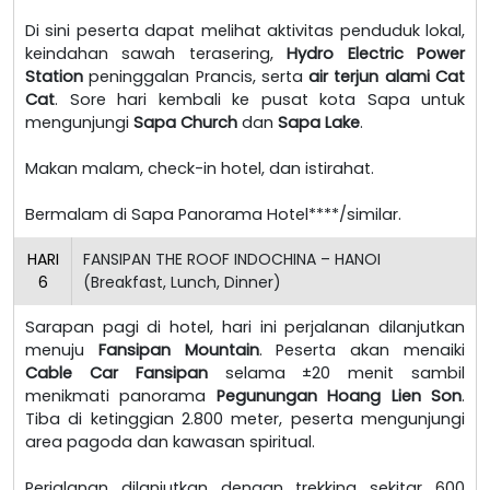
Di sini peserta dapat melihat aktivitas penduduk lokal,
keindahan sawah terasering,
Hydro Electric Power
Station
peninggalan Prancis, serta
air terjun alami Cat
Cat
. Sore hari kembali ke pusat kota Sapa untuk
mengunjungi
Sapa Church
dan
Sapa Lake
.
Makan malam, check-in hotel, dan istirahat.
Bermalam di Sapa Panorama Hotel****/similar.
HARI
FANSIPAN THE ROOF INDOCHINA – HANOI
6
(Breakfast, Lunch, Dinner)
Sarapan pagi di hotel, hari ini perjalanan dilanjutkan
menuju
Fansipan Mountain
. Peserta akan menaiki
Cable Car Fansipan
selama ±20 menit sambil
menikmati panorama
Pegunungan Hoang Lien Son
.
Tiba di ketinggian 2.800 meter, peserta mengunjungi
area pagoda dan kawasan spiritual.
Perjalanan dilanjutkan dengan trekking sekitar 600