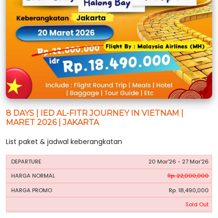
8 DAYS | IED AL-FITR JOURNEY IN VIETNAM |
MARET 2026 | JAKARTA
List paket & jadwal keberangkatan
HARGA
HARGA
20 Mar'26 - 27 Mar'26
PERIODE
BOOKING
NORMAL
PROMO
Rp. 22,000,000
Rp. 18,490,000
Sold Out