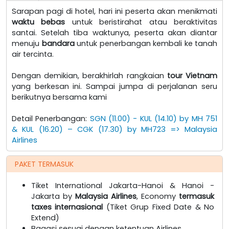
Sarapan pagi di hotel, hari ini peserta akan menikmati
waktu bebas
untuk beristirahat atau beraktivitas
santai. Setelah tiba waktunya, peserta akan diantar
menuju
bandara
untuk penerbangan kembali ke tanah
air tercinta.
Dengan demikian, berakhirlah rangkaian
tour Vietnam
yang berkesan ini. Sampai jumpa di perjalanan seru
berikutnya bersama kami
Detail Penerbangan:
SGN (11.00) - KUL (14.10) by MH 751
& KUL (16.20) – CGK (17.30) by MH723 => Malaysia
Airlines
PAKET TERMASUK
Tiket International Jakarta-Hanoi & Hanoi -
Jakarta by
Malaysia
Airlines
, Economy
termasuk
taxes internasional
(Tiket Grup Fixed Date & No
Extend)
Bagasi sesuai dengan ketentuan Airlines