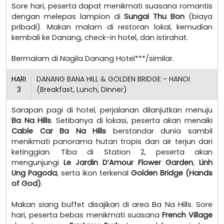
Sore hari, peserta dapat menikmati suasana romantis
dengan melepas lampion di
Sungai Thu Bon
(biaya
pribadi). Makan malam di restoran lokal, kemudian
kembali ke Danang, check-in hotel, dan istirahat.
Bermalam di Nagila Danang Hotel***/similar.
HARI
DANANG BANA HILL & GOLDEN BRIDGE - HANOI
3
(Breakfast, Lunch, Dinner)
Sarapan pagi di hotel, perjalanan dilanjutkan menuju
Ba Na Hills
. Setibanya di lokasi, peserta akan menaiki
Cable Car Ba Na Hills
berstandar dunia sambil
menikmati panorama hutan tropis dan air terjun dari
ketinggian. Tiba di Station 2, peserta akan
mengunjungi
Le Jardin D’Amour Flower Garden
,
Linh
Ung Pagoda
, serta ikon terkenal
Golden Bridge (Hands
of God)
.
Makan siang buffet disajikan di area Ba Na Hills. Sore
hari, peserta bebas menikmati suasana
French Village