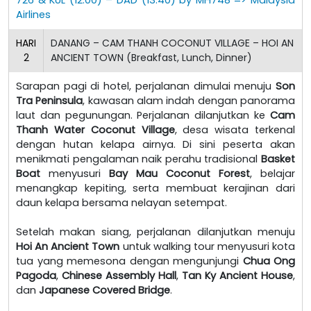
Airlines
HARI
DANANG – CAM THANH COCONUT VILLAGE – HOI AN
2
ANCIENT TOWN (Breakfast, Lunch, Dinner)
Sarapan pagi di hotel, perjalanan dimulai menuju
Son
Tra Peninsula
, kawasan alam indah dengan panorama
laut dan pegunungan. Perjalanan dilanjutkan ke
Cam
Thanh Water Coconut Village
, desa wisata terkenal
dengan hutan kelapa airnya. Di sini peserta akan
menikmati pengalaman naik perahu tradisional
Basket
Boat
menyusuri
Bay Mau Coconut Forest
, belajar
menangkap kepiting, serta membuat kerajinan dari
daun kelapa bersama nelayan setempat.
Setelah makan siang, perjalanan dilanjutkan menuju
Hoi An Ancient Town
untuk walking tour menyusuri kota
tua yang memesona dengan mengunjungi
Chua Ong
Pagoda
,
Chinese Assembly Hall
,
Tan Ky Ancient House
,
dan
Japanese Covered Bridge
.