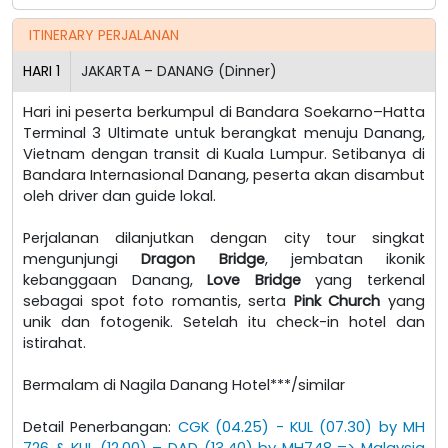
ITINERARY PERJALANAN
HARI
1
JAKARTA – DANANG (Dinner)
Hari ini peserta berkumpul di Bandara Soekarno–Hatta
Terminal 3 Ultimate untuk berangkat menuju Danang,
Vietnam dengan transit di Kuala Lumpur. Setibanya di
Bandara Internasional Danang, peserta akan disambut
oleh driver dan guide lokal.
Perjalanan dilanjutkan dengan city tour singkat
mengunjungi
Dragon Bridge
, jembatan ikonik
kebanggaan Danang,
Love Bridge
yang terkenal
sebagai spot foto romantis, serta
Pink Church
yang
unik dan fotogenik. Setelah itu check-in hotel dan
istirahat.
Bermalam di Nagila Danang Hotel***/similar
Detail Penerbangan:
CGK (04.25) - KUL (07.30) by MH
726 & KUL (12.00) – DAD (13.40) by MH748 => Malaysia