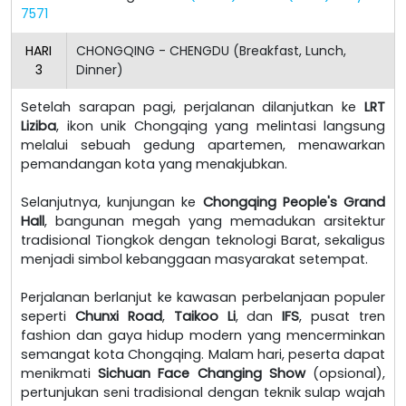
7571
HARI
CHONGQING - CHENGDU (Breakfast, Lunch,
3
Dinner)
Setelah sarapan pagi, perjalanan dilanjutkan ke
LRT
Liziba
, ikon unik Chongqing yang melintasi langsung
melalui sebuah gedung apartemen, menawarkan
pemandangan kota yang menakjubkan.
Selanjutnya, kunjungan ke
Chongqing People's Grand
Hall
, bangunan megah yang memadukan arsitektur
tradisional Tiongkok dengan teknologi Barat, sekaligus
menjadi simbol kebanggaan masyarakat setempat.
Perjalanan berlanjut ke kawasan perbelanjaan populer
seperti
Chunxi Road
,
Taikoo Li
, dan
IFS
, pusat tren
fashion dan gaya hidup modern yang mencerminkan
semangat kota Chongqing. Malam hari, peserta dapat
menikmati
Sichuan Face Changing Show
(opsional),
pertunjukan seni tradisional dengan teknik sulap wajah