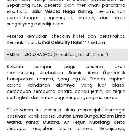
Sepanjang rute, peserta akan menikmati panorama
eksotis di
Jalur Wisata Naga Kuning
, menampilkan
pemandangan pegunungan, lembah, dan aliran
sungai yang menakjubkan.
Peserta kemudian check-in hotel dan beristirahat.
Bermalam di
Jiuzhai Celebrity Hotel
** / setara.
HARI
5
JIOUZHAIGOU (Brerakfast, Lunch, Dinner)
Setelah sarapan pagi, peserta akan
mengunjungi
Jiuzhaigou Scenic Area
(termasuk
transportasi umum), yang dijuluki “tanah impian”
karena keindahan alamnya yang luar biasa,
perpaduan sempurna antara danau jernih, air terjun
bertingkat, dan hutan pegunungan yang memukau.
Di kawasan ini, peserta akan menjelajahi berbagai
destinasi ikonik seperti
Lautan Lima Bunga
,
Kolam Lima
Warna
,
Pantai Mutiara
,
Air Terjun Nuorilang
, serta
berbagai keajaiban alam lainnya. Selanjutnya,