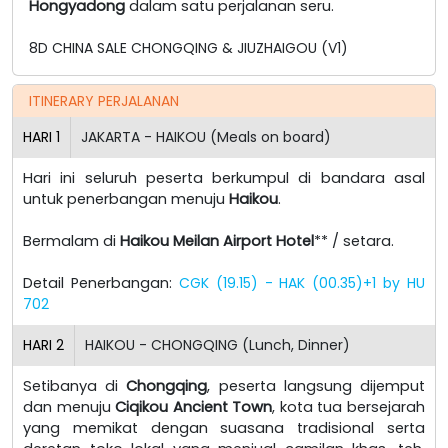
Hongyadong
dalam satu perjalanan seru.
8D CHINA SALE CHONGQING & JIUZHAIGOU (V1)
ITINERARY PERJALANAN
HARI
1
JAKARTA - HAIKOU (Meals on board)
Hari ini seluruh peserta berkumpul di bandara asal
untuk penerbangan menuju
Haikou
.
Bermalam di
Haikou Meilan Airport Hotel
** / setara.
Detail Penerbangan:
CGK (19.15) - HAK (00.35)+1 by HU
702
HARI
2
HAIKOU - CHONGQING (Lunch, Dinner)
Setibanya di
Chongqing
, peserta langsung dijemput
dan menuju
Ciqikou Ancient Town
, kota tua bersejarah
yang memikat dengan suasana tradisional serta