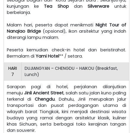
kunjungan ke
Tea Shop
dan
Silverware
untuk
berbelanja.
Malam hari, peserta dapat menikmati
Night Tour of
Nanqiao Bridge
(opsional), ikon arsitektur yang indah
diterangi lampu malam.
Peserta kemudian check-in hotel dan beristirahat.
Bermalam di
Yami Hotel
** / setara.
HARI
DUJIANGYAN – CHENGDU - HAIKOU (Breakfast,
7
Lunch)
Sarapan pagi di hotel, perjalanan dilanjutkan
menuju
Jinli Ancient Street
, salah satu jalan kuno paling
terkenal di
Chengdu
. Dahulu, Jinli merupakan jalur
transportasi dan pusat perdagangan utama di
wilayah barat Tiongkok, kini menjadi destinasi wisata
budaya yang ramai dengan arsitektur klasik, kuliner
khas Sichuan, serta berbagai toko kerajinan tangan
dan souvenir.