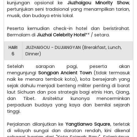
kunjungan opsional ke
Jiuzhaigou Minority Show
,
pertunjukan seni tradisional yang menampilkan tarian,
musik, dan budaya etnis lokal.
Peserta kemudian check-in hotel dan beristirahat.
Bermalam di
Jiuzhai Celebrity Hotel
** / setara.
HARI
JIUZHAIGOU - DUJIANGYAN (Brerakfast, Lunch,
6
Dinner)
Setelah sarapan pagi, peserta akan
mengunjungi
Songpan Ancient Town
(tidak termasuk
naik ke menara tembok kota), kota bersejarah yang
sejak dahulu menjadi benteng militer penting di barat
laut Sichuan dan pos strategis bagi etnis Han, Qiang,
dan Tibet. Arsitektur kunonya mencerminkan
perpaduan budaya yang kaya dan bernilai sejarah
tinggi.
Perjalanan dilanjutkan ke
Yangtianwo Square
, terletak
di wilayah sungai dan daratan rendah, kini dikenal
sebagai bagian dari "Kota Sejarah Baru". Selanjutnya,