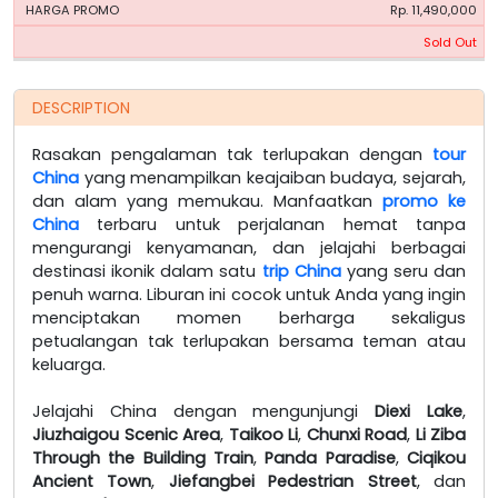
Rp. 11,490,000
Sold Out
DESCRIPTION
Rasakan pengalaman tak terlupakan dengan
tour
China
yang menampilkan keajaiban budaya, sejarah,
dan alam yang memukau. Manfaatkan
promo ke
China
terbaru untuk perjalanan hemat tanpa
mengurangi kenyamanan, dan jelajahi berbagai
destinasi ikonik dalam satu
trip China
yang seru dan
penuh warna. Liburan ini cocok untuk Anda yang ingin
menciptakan momen berharga sekaligus
petualangan tak terlupakan bersama teman atau
keluarga.
Jelajahi China dengan mengunjungi
Diexi Lake
,
Jiuzhaigou Scenic Area
,
Taikoo Li
,
Chunxi Road
,
Li Ziba
Through the Building Train
,
Panda Paradise
,
Ciqikou
Ancient Town
,
Jiefangbei Pedestrian Street
, dan