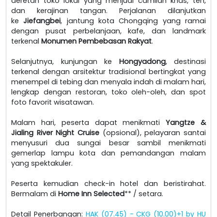
deretan toko lokal yang menjual camilan khas, teh,
dan kerajinan tangan. Perjalanan dilanjutkan
ke
Jiefangbei
, jantung kota Chongqing yang ramai
dengan pusat perbelanjaan, kafe, dan landmark
terkenal
Monumen Pembebasan Rakyat
.
Selanjutnya, kunjungan ke
Hongyadong
, destinasi
terkenal dengan arsitektur tradisional bertingkat yang
menempel di tebing dan menyala indah di malam hari,
lengkap dengan restoran, toko oleh-oleh, dan spot
foto favorit wisatawan.
Malam hari, peserta dapat menikmati
Yangtze &
Jialing River Night Cruise
(opsional), pelayaran santai
menyusuri dua sungai besar sambil menikmati
gemerlap lampu kota dan pemandangan malam
yang spektakuler.
Peserta kemudian check-in hotel dan beristirahat.
Bermalam di
Home Inn Selected
** / setara.
Detail Penerbangan:
HAK (07.45) - CKG (10.00)+1 by HU