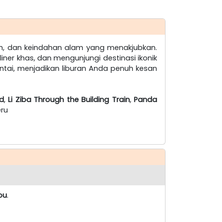
h, dan keindahan alam yang menakjubkan.
ner khas, dan mengunjungi destinasi ikonik
tai, menjadikan liburan Anda penuh kesan
d
,
Li Ziba Through the Building Train
,
Panda
eru
ou
.