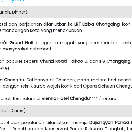
unch, Dinner)
tel dan perjalanan dilanjutkan ke
LRT Liziba Chongqing
, iko
emandangan kota yang menakjubkan.
e's Grand Hall
, bangunan megah yang memadukan arsitekt
an masyarakat setempat.
an populer seperti
Chunxi Road
,
Taikoo Li
, dan
IFS Chongqing
ing.
ta
Chengdu.
Setibanya di Chengdu, pada malam hari peser
l dengan teknik sulap wajah ikonik dari
Opera Sichuan Cheng
irahat. Bermalam di
Vienna Hotel Chengdu
**** / setara.
nch, Dinner)
otel dan perjalanan dilanjutkan menuju
Dujiangyan Panda 
at Penelitian dan Konservasi Panda Raksasa Tiongkok, te