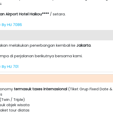
u.
lan Airport Hotel Haikou****
/ setara.
0) By HU 7086
n akan melakukan penerbangan kembali ke
Jakarta
.
jumpa di perjalanan berikutnya bersama kami.
) By HU 701
Economy
termasuk taxes internasional
(Tiket Grup Fixed Date 
es
Twin / Triple)
suk objek wisata
ket tour diatas