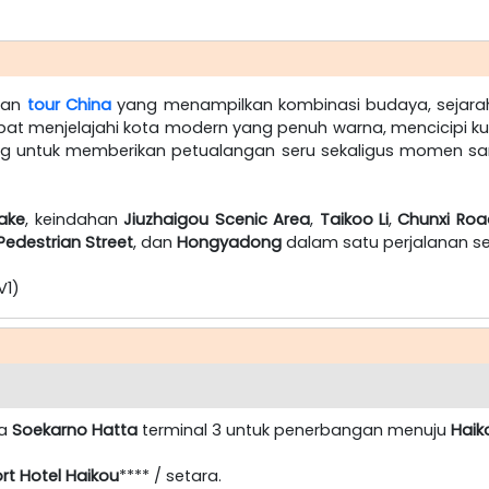
gan
tour China
yang menampilkan kombinasi budaya, sejara
pat menjelajahi kota modern yang penuh warna, mencicipi kuli
g untuk memberikan petualangan seru sekaligus momen san
Lake
, keindahan
Jiuzhaigou Scenic Area
,
Taikoo Li
,
Chunxi Roa
Pedestrian Street
, dan
Hongyadong
dalam satu perjalanan s
V1)
ra
Soekarno Hatta
terminal 3 untuk penerbangan menuju
Haik
ort Hotel Haikou
**** / setara.