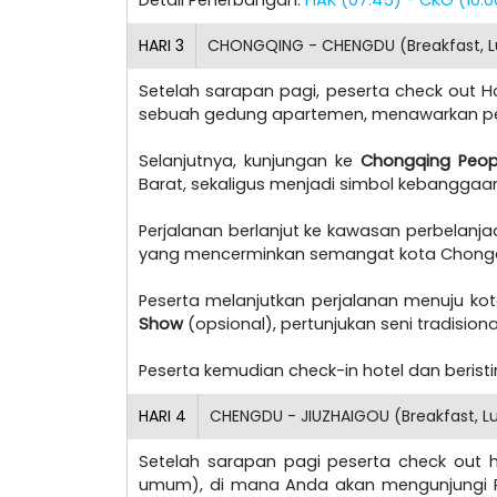
HARI
3
CHONGQING - CHENGDU (Breakfast, L
Setelah sarapan pagi, peserta check out Ho
sebuah gedung apartemen, menawarkan p
Selanjutnya, kunjungan ke
Chongqing Peopl
Barat, sekaligus menjadi simbol kebangga
Perjalanan berlanjut ke kawasan perbelanja
yang mencerminkan semangat kota Chongq
Peserta melanjutkan perjalanan menuju ko
Show
(opsional), pertunjukan seni tradisiona
Peserta kemudian check-in hotel dan berist
HARI
4
CHENGDU - JIUZHAIGOU (Breakfast, Lu
Setelah sarapan pagi peserta check out h
umum), di mana Anda akan mengunjungi Pus