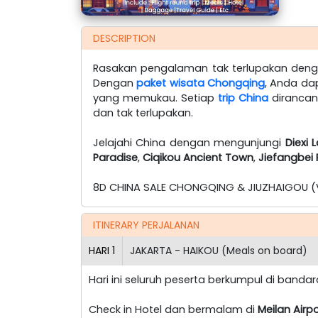
DESCRIPTION
Rasakan pengalaman tak terlupakan den
Dengan
paket wisata Chongqing
, Anda da
yang memukau. Setiap
trip China
dirancan
dan tak terlupakan.
Jelajahi China dengan mengunjungi
Diexi 
Paradise
,
Ciqikou Ancient Town
,
Jiefangbei 
8D CHINA SALE CHONGQING & JIUZHAIGOU (
ITINERARY PERJALANAN
HARI
1
JAKARTA - HAIKOU (Meals on board)
Hari ini seluruh peserta berkumpul di banda
Check in Hotel dan bermalam di
Meilan Airp