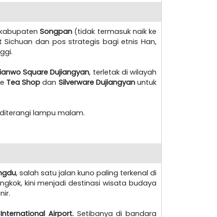
 kabupaten
Songpan
(tidak termasuk naik ke
 Sichuan dan pos strategis bagi etnis Han,
ggi.
ianwo Square Dujiangyan
, terletak di wilayah
ke
Tea Shop
dan
Silverware Dujiangyan
untuk
h diterangi lampu malam.
engdu
, salah satu jalan kuno paling terkenal di
ngkok, kini menjadi destinasi wisata budaya
ir.
nternational Airport.
Setibanya di bandara