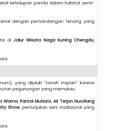
 dekat kehidupan panda dalam habitat semi-
terkenal dengan pemandangan tenang yang
tis di
Jalur Wisata Naga Kuning Chengdu
,
tara.
um), yang dijuluki “tanah impian” karena
dan hutan pegunungan yang memukau.
a Warna
,
Pantai Mutiara
,
Air Terjun Nuorilang
rity Show
, pertunjukan seni tradisional yang
tara.