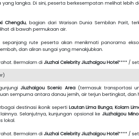
 yang langka. Di sini, peserta berkesempatan melihat lebih
xi Chengdu
, bagian dari Warisan Dunia Sembilan Parit, 
ihat di bawah permukaan air.
u,
sepanjang rute peserta akan menikmati panorama ekso
mbah, dan aliran sungai yang menakjubkan.
irahat. Bermalam di
Jiuzhai Celebrity Jiuzhaigou Hotel
**** / se
er)
gunjungi
Jiuzhaigou Scenic Area
(termasuk transportasi um
uan sempurna antara danau jernih, air terjun bertingkat, 
rbagai destinasi ikonik seperti
Lautan Lima Bunga
,
Kolam Lim
lainnya. Selanjutnya, kunjungan opsional ke
Jiuzhaigou Mino
 lokal.
irahat. Bermalam di
Jiuzhai Celebrity
Jiuzhaigou
Hotel
**** / se