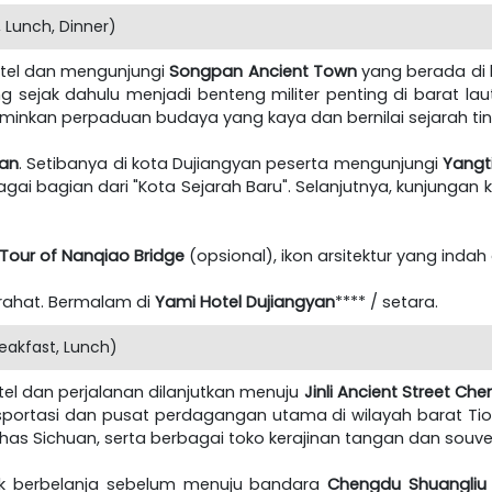
 Lunch, Dinner)
otel dan mengunjungi
Songpan Ancient Town
yang berada di
 sejak dahulu menjadi benteng militer penting di barat laut
rminkan perpaduan budaya yang kaya dan bernilai sejarah tin
yan
. Setibanya di kota Dujiangyan peserta mengunjungi
Yangt
agai bagian dari "Kota Sejarah Baru". Selanjutnya, kunjungan 
 Tour of Nanqiao Bridge
(opsional), ikon arsitektur yang inda
irahat. Bermalam di
Yami Hotel Dujiangyan
**** / setara.
akfast, Lunch)
tel dan perjalanan dilanjutkan menuju
Jinli Ancient Street Ch
ransportasi dan pusat perdagangan utama di wilayah barat Tio
 khas Sichuan, serta berbagai toko kerajinan tangan dan souven
k berbelanja sebelum menuju bandara
Chengdu Shuangliu I