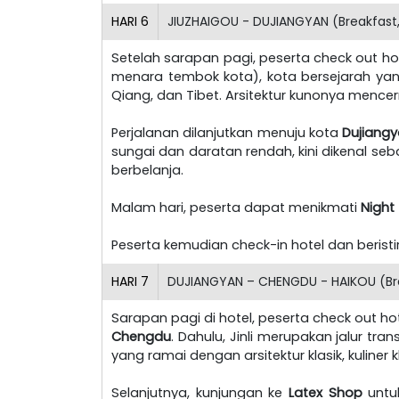
HARI
6
JIUZHAIGOU - DUJIANGYAN (Breakfast,
Setelah sarapan pagi, peserta check out h
menara tembok kota), kota bersejarah yang
Qiang, dan Tibet. Arsitektur kunonya mence
Perjalanan dilanjutkan menuju kota
Dujiang
sungai dan daratan rendah, kini dikenal seb
berbelanja.
Malam hari, peserta dapat menikmati
Night
Peserta kemudian check-in hotel dan berist
HARI
7
DUJIANGYAN – CHENGDU - HAIKOU (Bre
Sarapan pagi di hotel, peserta check out ho
Chengdu
. Dahulu, Jinli merupakan jalur t
yang ramai dengan arsitektur klasik, kuliner
Selanjutnya, kunjungan ke
Latex Shop
untu