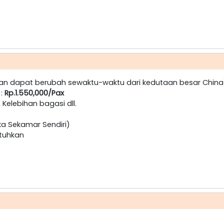
an dapat berubah sewaktu-waktu dari kedutaan besar Chin
 :
Rp.1.550,000/Pax
, Kelebihan bagasi dll.
ka Sekamar Sendiri)
utuhkan