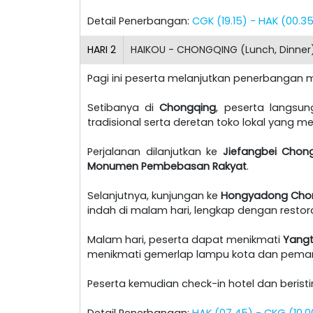
Detail Penerbangan:
CGK (19.15) - HAK (00.3
HARI
2
HAIKOU - CHONGQING (Lunch, Dinner
Pagi ini peserta melanjutkan penerbangan
Setibanya di
Chongqing
, peserta langsu
tradisional serta deretan toko lokal yang me
Perjalanan dilanjutkan ke
Jiefangbei Chon
Monumen Pembebasan Rakyat
.
Selanjutnya, kunjungan ke
Hongyadong Cho
indah di malam hari, lengkap dengan restora
Malam hari, peserta dapat menikmati
Yangt
menikmati gemerlap lampu kota dan pema
Peserta kemudian check-in hotel dan berist
Detail Penerbangan:
HAK (07.45) - CKG (10.0