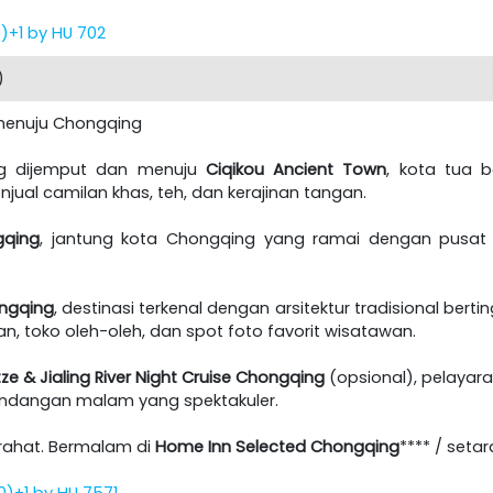
5)+1 by HU 702
)
 menuju Chongqing
ng dijemput dan menuju
Ciqikou Ancient Town
, kota tua 
njual camilan khas, teh, dan kerajinan tangan.
gqing
, jantung kota Chongqing yang ramai dengan pusat p
ngqing
, destinasi terkenal dengan arsitektur tradisional be
n, toko oleh-oleh, dan spot foto favorit wisatawan.
ze & Jialing River Night Cruise Chongqing
(opsional), pelayar
ndangan malam yang spektakuler.
irahat. Bermalam di
Home Inn Selected Chongqing
**** / setar
0)+1 by HU 7571