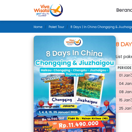
Beran
Home
Paket Tour
8 Days | In China Chongqing & Jiuzhaigo
8 DAY
List pa
PERIODE
01 Jan'
04 Jan'
08 Jan'
15 Jan'
25 Jan'