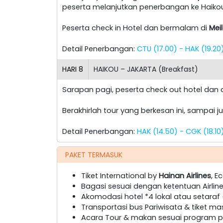
peserta melanjutkan penerbangan ke Haiko
Peserta check in Hotel dan bermalam di
Mei
Detail Penerbangan:
CTU (17.00) - HAK (19.2
HARI
8
HAIKOU – JAKARTA (Breakfast)
Sarapan pagi, peserta check out hotel da
Berakhirlah tour yang berkesan ini, sampai 
Detail Penerbangan:
HAK (14.50) - CGK (18.10
PAKET TERMASUK
Tiket International by
Hainan Airlines
, 
Bagasi sesuai dengan ketentuan Airlin
Akomodasi hotel *4 lokal atau setaraf (
Transportasi bus Pariwisata & tiket ma
Acara Tour & makan sesuai program pa