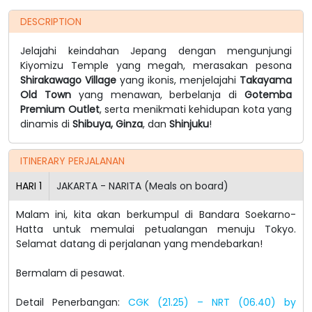
DESCRIPTION
Jelajahi keindahan Jepang dengan mengunjungi
Kiyomizu Temple yang megah, merasakan pesona
Shirakawago Village
yang ikonis, menjelajahi
Takayama
Old Town
yang menawan, berbelanja di
Gotemba
Premium Outlet
, serta menikmati kehidupan kota yang
dinamis di
Shibuya, Ginza
, dan
Shinjuku
!
ITINERARY PERJALANAN
HARI
1
JAKARTA - NARITA (Meals on board)
Malam ini, kita akan berkumpul di Bandara Soekarno-
Hatta untuk memulai petualangan menuju Tokyo.
Selamat datang di perjalanan yang mendebarkan!
Bermalam di pesawat.
Detail Penerbangan:
CGK (21.25) – NRT (06.40) by