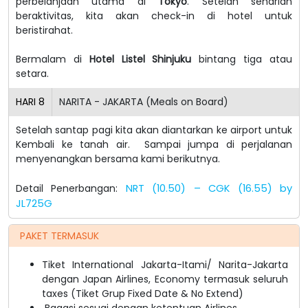
perbelanjaan utama di
Tokyo
. Setelah seharian
beraktivitas, kita akan check-in di hotel untuk
beristirahat.
Bermalam di
Hotel Listel Shinjuku
bintang tiga atau
setara.
HARI
8
NARITA - JAKARTA (Meals on Board)
Setelah santap pagi kita akan diantarkan ke airport untuk
Kembali ke tanah air. Sampai jumpa di perjalanan
menyenangkan bersama kami berikutnya.
Detail Penerbangan:
NRT (10.50) – CGK (16.55) by
JL725G
PAKET TERMASUK
Tiket International Jakarta-Itami/ Narita-Jakarta
dengan Japan Airlines, Economy termasuk seluruh
taxes (Tiket Grup Fixed Date & No Extend)
Bagasi sesuai dengan ketentuan Airlines