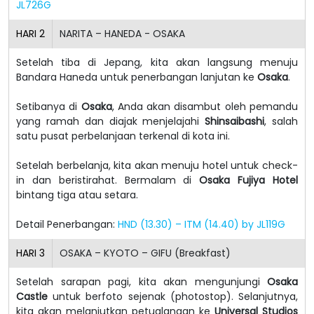
JL726G
HARI
2
NARITA – HANEDA - OSAKA
Setelah tiba di Jepang, kita akan langsung menuju
Bandara Haneda untuk penerbangan lanjutan ke
Osaka
.
Setibanya di
Osaka
, Anda akan disambut oleh pemandu
yang ramah dan diajak menjelajahi
Shinsaibashi
, salah
satu pusat perbelanjaan terkenal di kota ini.
Setelah berbelanja, kita akan menuju hotel untuk check-
in dan beristirahat. Bermalam di
Osaka Fujiya Hotel
bintang tiga atau setara.
Detail Penerbangan:
HND (13.30) – ITM (14.40) by JL119G
HARI
3
OSAKA – KYOTO – GIFU (Breakfast)
Setelah sarapan pagi, kita akan mengunjungi
Osaka
Castle
untuk berfoto sejenak (photostop). Selanjutnya,
kita akan melanjutkan petualangan ke
Universal Studios