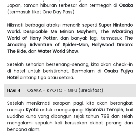
Japan, taman hiburan terbesar dan termegah di
Osaka
(termasuk tiket One Day Pass).
Nikmati berbagai atraksi menarik seperti
Super Nintendo
World, Despicable Me Minion Mayhem, The Wizarding
World of Harry Potter
, dan banyak lagi, termasuk
The
Amazing Adventure of Spider-Man, Hollywood Dream:
The Ride
, dan
Water World Show
.
Setelah seharian bersenang-senang, kita akan check-in
di hotel untuk beristirahat. Bermalam di
Osaka Fujiya
Hotel
bintang tiga atau setara.
HARI
4
OSAKA – KYOTO – GIFU (Breakfast)
Setelah menikmati sarapan pagi, kita akan berangkat
menuju
Kyoto
untuk mengunjungi
Kiyomizu Temple
, kuil
Buddha kuno yang dibangun sejak tahun 798 dan telah
mengalami sepuluh kali kerusakan akibat perang dan
bencana alam.