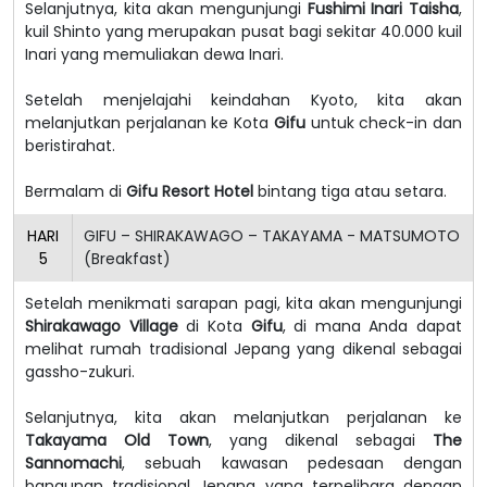
Selanjutnya, kita akan mengunjungi
Fushimi Inari Taisha
,
kuil Shinto yang merupakan pusat bagi sekitar 40.000 kuil
Inari yang memuliakan dewa Inari.
Setelah menjelajahi keindahan Kyoto, kita akan
melanjutkan perjalanan ke Kota
Gifu
untuk check-in dan
beristirahat.
Bermalam di
Gifu Resort Hotel
bintang tiga atau setara.
HARI
GIFU – SHIRAKAWAGO – TAKAYAMA - MATSUMOTO
5
(Breakfast)
Setelah menikmati sarapan pagi, kita akan mengunjungi
Shirakawago Village
di Kota
Gifu
, di mana Anda dapat
melihat rumah tradisional Jepang yang dikenal sebagai
gassho-zukuri.
Selanjutnya, kita akan melanjutkan perjalanan ke
Takayama Old Town
, yang dikenal sebagai
The
Sannomachi
, sebuah kawasan pedesaan dengan
bangunan tradisional Jepang yang terpelihara dengan