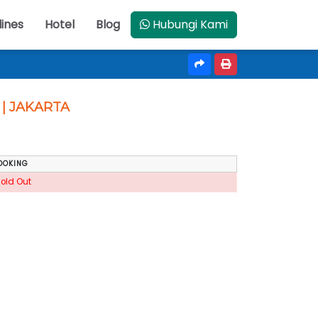
lines
Hotel
Blog
Hubungi Kami
 | JAKARTA
OOKING
Sold Out