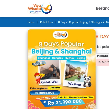
Beran
Home
Paket Tour
8 Days | Popular Beijing & Shanghai | M
8 DAY
List pa
PERIODE
15 Mar'