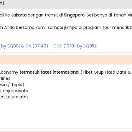
d)
ali ke
Jakarta
dengan transit di
Singapore
. Setibanya di Tanah Ai
n Anda bersama kami, sampai jumpa di program tour menarik b
0) by SQ801 & SIN (07.40) – CGK (10.10) by SQ952
 Economy
termasuk taxes internasional
(Tiket Grup Fixed Date &
rlines
in / Triple)
k objek wisata
t tour diatas