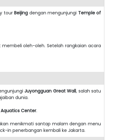
ty tour
Beijing
dengan mengunjungi
Temple of
uk membeli oleh-oleh. Setelah rangkaian acara
mengunjungi
Juyongguan Great Wall
, salah satu
aiban dunia.
l Aquatics Center
.
ta akan menikmati santap malam dengan menu
ck-in penerbangan kembali ke Jakarta.