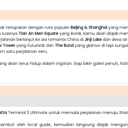
tak terlupakan dengan rute populer
Beijing & Shanghai
yang mem
 luasnya
Tian An Men Square
yang ikonik, kamu akan diajak me
lanan berlanjut ke sisi romantis China di
Jinji Lake
dan desa air 
V Tower
yang futuristik dan
The Bund
yang glamor di tepi sungai,
am satu perjalanan seru.
ng akan terus hidup dalam ingatan. Siap bikin galeri penuh, hati
atta
Terminal 3 Ultimate untuk memulai perjalanan menuju Shang
sambut oleh local guide, kemudian langsung diajak mengun