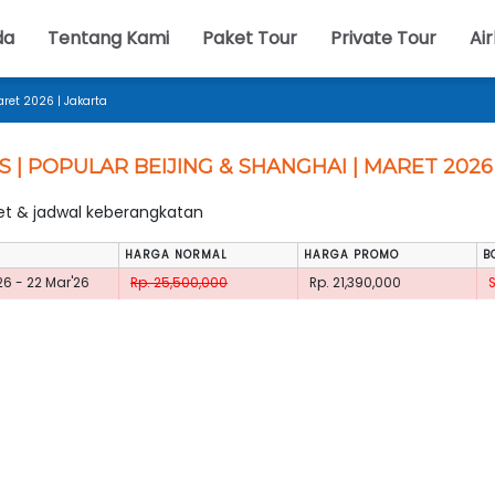
da
Tentang Kami
Paket Tour
Private Tour
Air
aret 2026 | Jakarta
S | POPULAR BEIJING & SHANGHAI | MARET 2026
ket & jadwal keberangkatan
HARGA NORMAL
HARGA PROMO
B
26 - 22 Mar'26
Rp. 25,500,000
Rp. 21,390,000