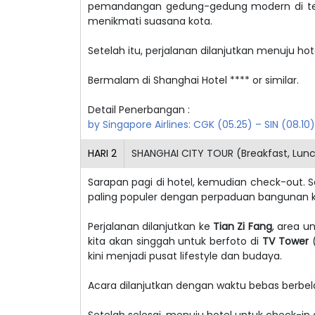
pemandangan gedung-gedung modern di tepi s
menikmati suasana kota.
Setelah itu, perjalanan dilanjutkan menuju hot
Bermalam di
Shanghai
Hotel **** or similar.
Detail Penerbangan :
by Singapore Airlines: CGK (05.25) – SIN (08.1
HARI
2
SHANGHAI CITY TOUR (Breakfast, Lun
Sarapan pagi di hotel, kemudian check-out. 
paling populer dengan perpaduan bangunan k
Perjalanan dilanjutkan ke
Tian Zi Fang
, area u
kita akan singgah untuk berfoto di
TV Tower
(
kini menjadi pusat lifestyle dan budaya.
Acara dilanjutkan dengan waktu bebas berbel
Setelah selesai, menuju hotel untuk check-in d