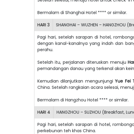
Bermalam di
Shanghai
Hotel **** or similar.
HARI
3
SHANGHAI – WUZHEN – HANGZHOU (Brea
Pagi hari, setelah sarapan di hotel, romb
dengan kanal-kanalnya yang indah dan bang
perahu.
Setelah itu, perjalanan diteruskan menuju
Ha
pemandangan danau yang terkenal akan kei
Kemudian dilanjutkan mengunjungi
Yue Fei
China. Setelah rangkaian acara selesai, menuj
Bermalam di Hangzhou Hotel **** or similar.
HARI
4
HANGZHOU – SUZHOU (Breakfast, Lunc
Pagi hari, setelah sarapan di hotel, rombo
perkebunan teh khas China.