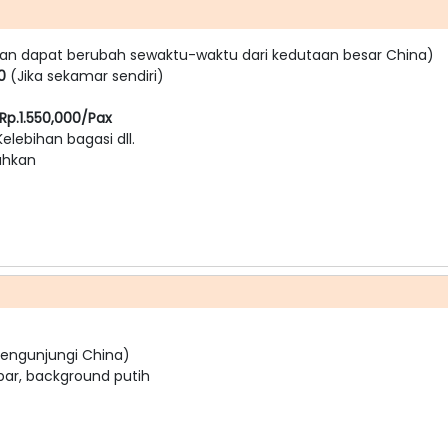
an dapat berubah sewaktu-waktu dari kedutaan besar China)
00
(Jika sekamar sendiri)
Rp.1.550,000/Pax
Kelebihan bagasi dll.
tuhkan
 mengunjungi China)
mbar, background putih