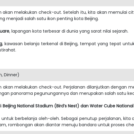
an akan melakukan check-out. Setelah itu, kita akan memulai ci
ng menjadi salah satu ikon penting kota Beijing.
quare
, lapangan kota terbesar di dunia yang sarat nilai sejarah.
g
, kawasan belanja terkenal di Beijing, tempat yang tepat unt
tirahat.
h, Dinner)
gan akan melakukan check-out. Perjalanan dilanjutkan dengan 
engan panorama pegunungannya dan merupakan salah satu keaj
di
Beijing National Stadium (Bird’s Nest) dan Water Cube Nationa
t
untuk berbelanja oleh-oleh. Sebagai penutup perjalanan, ki
lam, rombongan akan diantar menuju bandara untuk proses che