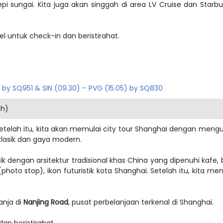
ungai. Kita juga akan singgah di area LV Cruise dan Starbuc
el untuk check-in dan beristirahat.
0) by SQ951 & SIN (09.30) – PVG (15.05) by SQ830
ch)
Setelah itu, kita akan memulai city tour Shanghai dengan meng
lasik dan gaya modern.
nik dengan arsitektur tradisional khas China yang dipenuhi kafe, b
photo stop), ikon futuristik kota Shanghai.
Setelah itu, kita m
anja di
Nanjing Road
, pusat perbelanjaan terkenal di Shanghai.
an beristirahat.