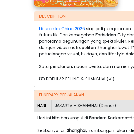
DESCRIPTION
Liburan ke China 2026
siap jadi pengalaman 
futuristik. Dari kemegahan
Forbidden City
dan
panorama pegunungan yang spektakuler. Perja
dengan vibes metropolitan Shanghai lewat
T
petualangan visual, budaya, dan lifestyle dal
Satu perjalanan, ribuan cerita, dan momen ya
8D POPULAR BEIJING & SHANGHAI (V1)
ITINERARY PERJALANAN
HARI
1
JAKARTA – SHANGHAI (Dinner)
Hari ini kita berkumpul di
Bandara Soekarno-H
Setibanya di
Shanghai
, rombongan akan di