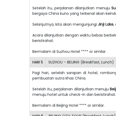
Setelah itu, perjalanan dilanjutkan menuju
Su
bergaya China kuno yang terkenal akan keind
Selanjutnya, kita akan mengunjungi
Jinji Lake
,
Acara dilanjutkan dengan waktu bebas berbel
beristirahat.
Bermalam di Suzhou Hotel
**** or similar.
HARI
5
SUZHOU – BEIJING (Breakfast, Lunch)
Pagi hari, setelah sarapan di hotel, romb
pembuatan sutra khas China.
Setelah itu, perjalanan dilanjutkan menuju
Bei
menuju hotel untuk check-in dan beristirahat.
Bermalam di Beijing Hotel **** or similar.
HARI
6
BEIJING CITY TOUR (Breakfast, Lunch)