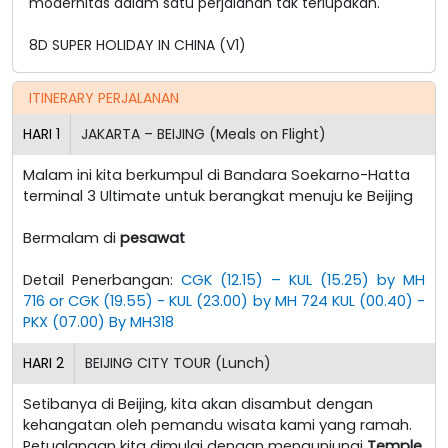
modernitas dalam satu perjalanan tak terlupakan.
8D SUPER HOLIDAY IN CHINA (V1)
ITINERARY PERJALANAN
HARI
1
JAKARTA – BEIJING (Meals on Flight)
Malam ini kita berkumpul di Bandara Soekarno-Hatta
terminal 3 Ultimate untuk berangkat menuju ke Beijing
Bermalam di
pesawat
Detail Penerbangan:
CGK (12.15) – KUL (15.25) by MH
716 or CGK (19.55) - KUL (23.00) by MH 724 KUL (00.40) -
PKX (07.00) By MH318
HARI
2
BEIJING CITY TOUR (Lunch)
Setibanya di Beijing, kita akan disambut dengan
kehangatan oleh pemandu wisata kami yang ramah.
Petualangan kita dimulai dengan mengunjungi
Temple