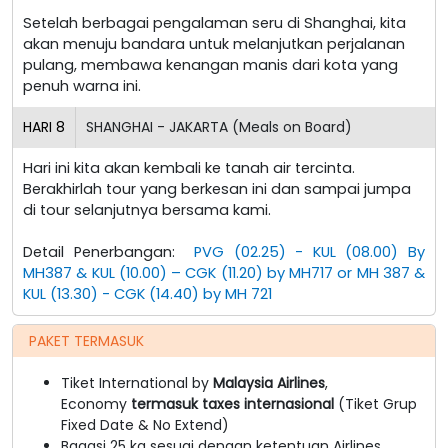
Setelah berbagai pengalaman seru di Shanghai, kita
akan menuju bandara untuk melanjutkan perjalanan
pulang, membawa kenangan manis dari kota yang
penuh warna ini.
HARI
8
SHANGHAI - JAKARTA (Meals on Board)
Hari ini kita akan kembali ke tanah air tercinta.
Berakhirlah tour yang berkesan ini dan sampai jumpa
di tour selanjutnya bersama kami.
Detail Penerbangan:
PVG (02.25) - KUL (08.00) By
MH387 & KUL (10.00) – CGK (11.20) by MH717 or MH 387 &
KUL (13.30) - CGK (14.40) by MH 721
PAKET TERMASUK
Tiket International by
Malaysia
Airlines
,
Economy
termasuk taxes internasional
(Tiket Grup
Fixed Date & No Extend)
Bagasi 25 kg sesuai dengan ketentuan Airlines