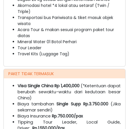
Akomodasi hotel *4 lokal atau setaraf (Twin /
Triple)
Transportasi bus Pariwisata & tiket masuk objek
wisata
Acara Tour & makan sesuai program paket tour
diatas
Mineral Water 01 Botol Perhari
Tour Leader
Travel Kits (Luggage Tag)
PAKET TIDAK TERMASUK
Visa Single China Rp 1,400,000
(*Ketentuan dapat
berubah sewaktu-waktu dari kedutaan besar
China)
Biaya tambahan
Single Supp Rp.3.750.000
(Jika
sekamar sendiri)
Biaya Insurance
Rp.750.000/pax
Tipping Tour Leader, Local Guide,
Driver:
Rp.1.550,000/Pax