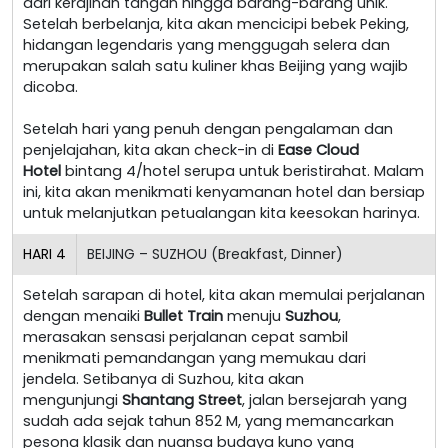
dari kerajinan tangan hingga barang-barang unik.
Setelah berbelanja, kita akan mencicipi bebek Peking,
hidangan legendaris yang menggugah selera dan
merupakan salah satu kuliner khas Beijing yang wajib
dicoba.
Setelah hari yang penuh dengan pengalaman dan
penjelajahan, kita akan check-in di
Ease Cloud
Hotel
bintang 4/hotel serupa untuk beristirahat. Malam
ini, kita akan menikmati kenyamanan hotel dan bersiap
untuk melanjutkan petualangan kita keesokan harinya.
HARI
4
BEIJING – SUZHOU (Breakfast, Dinner)
Setelah sarapan di hotel, kita akan memulai perjalanan
dengan menaiki
Bullet Train
menuju
Suzhou
,
merasakan sensasi perjalanan cepat sambil
menikmati pemandangan yang memukau dari
jendela. Setibanya di Suzhou, kita akan
mengunjungi
Shantang Street
, jalan bersejarah yang
sudah ada sejak tahun 852 M, yang memancarkan
pesona klasik dan nuansa budaya kuno yang