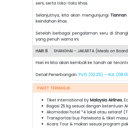
seni, serta toko-toko khas.
Selanjutnya, kita akan mengunjungi
Tiannan
keindahan khas.
Setelah berbagai pengalaman seru di Shang
yang penuh warna ini.
HARI
8
SHANGHAI - JAKARTA (Meals on Board
Hari ini kita akan kembali ke tanah air terc
Detail Penerbangan:
PVG (02.25) – KUL (08.0
PAKET TERMASUK
Tiket International by
Malaysia
Airlines
, 
Bagasi 25 kg sesuai dengan ketentuan Ai
Akomodasi hotel *4 lokal atau setaraf (Tw
Transportasi bus Pariwisata & tiket masu
Acara Tour & makan sesuai program pake