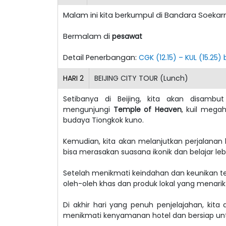
Malam ini kita berkumpul di Bandara Soekarn
Bermalam di
pesawat
Detail Penerbangan:
CGK (12.15) – KUL (15.25
HARI
2
BEIJING CITY TOUR (Lunch)
Setibanya di Beijing, kita akan disam
mengunjungi
Temple of Heaven
, kuil mega
budaya Tiongkok kuno.
Kemudian, kita akan melanjutkan perjalanan
bisa merasakan suasana ikonik dan belajar le
Setelah menikmati keindahan dan keunikan 
oleh-oleh khas dan produk lokal yang menarik
Di akhir hari yang penuh penjelajahan, kita
menikmati kenyamanan hotel dan bersiap untu