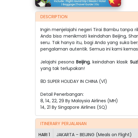
DESCRIPTION
Ingin menjelajahi negeri Tirai Bambu tanpa 
Anda bisa menikmati keindahan Beijing, Shan
seru. Tak hanya itu, bagi Anda yang suka be
pengalaman autentik. Semua ini kami kemas a
Jelajahi pesona
Beijing
, keindahan klasik
Suz
yang tak terlupakan!
8D SUPER HOLIDAY IN CHINA (V1)
Detail Penerbangan:
8, 14, 22, 29 By Malaysia Airlines (MH)
14, 21 By Singapore Airlines (SQ)
ITINERARY PERJALANAN
HARI
1
JAKARTA – BEIJING (Meals on Flight)