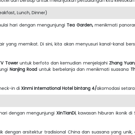
otel dan bersiap untuk melanjutkan petualangan kita keesokan 
kfast, Lunch, Dinner)
emulai hari dengan mengunjungi
Tea Garden,
menikmati panoram
 air yang memikat. Di sini, kita akan menyusuri kanal-kanal be
TV Tower
untuk berfoto dan kemudian menjelajahi
Zhang Yuan
jungi
Nanjing Road
untuk berbelanja dan menikmati suasana
T
heck-in di
Xinmi International Hotel bintang 4/
akomodasi setara 
i hari dengan mengunjungi
XinTianDi
, kawasan hiburan ikonik d
trik dengan arsitektur tradisional China dan suasana yang unik, 