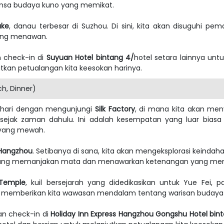
nsa budaya kuno yang memikat.
ake
, danau terbesar di Suzhou. Di sini, kita akan disuguhi
yang menawan.
n check-in di
Suyuan Hotel bintang 4/
hotel setara lainnya untu
kan petualangan kita keesokan harinya.
h, Dinner)
i hari dengan mengunjungi
Silk Factory
, di mana kita akan me
al sejak zaman dahulu. Ini adalah kesempatan yang luar bia
n yang mewah.
Hangzhou
. Setibanya di sana, kita akan mengeksplorasi keindah
ang memanjakan mata dan menawarkan ketenangan yang me
 Temple
, kuil bersejarah yang didedikasikan untuk Yue Fei, pa
 memberikan kita wawasan mendalam tentang warisan budaya 
an check-in di
Holiday Inn Express Hangzhou Gongshu Hotel bin