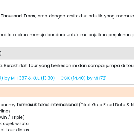
 Thousand Trees
, area dengan arsitektur artistik yang memuk
hai, kita akan menuju bandara untuk melanjutkan perjalana
)
inta. Berakhirlah tour yang berkesan ini dan sampai jumpa di t
0) by MH 387 & KUL (13.30) – CGK (14.40) by MH721
Economy
termasuk taxes internasional
(Tiket Grup Fixed Date & 
rlines
in / Triple)
k objek wisata
t tour diatas