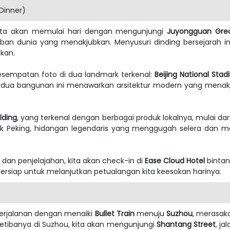
 Dinner)
 kita akan memulai hari dengan mengunjungi
Juyongguan Grea
ban dunia yang menakjubkan. Menyusuri dinding bersejarah 
kan.
kesempatan foto di dua landmark terkenal:
Beijing National Sta
edua bangunan ini menawarkan arsitektur modern yang menakj
ilding
, yang terkenal dengan berbagai produk lokalnya, mulai da
ek Peking, hidangan legendaris yang menggugah selera dan me
an penjelajahan, kita akan check-in di
Ease Cloud Hotel
bintan
rsiap untuk melanjutkan petualangan kita keesokan harinya.
 perjalanan dengan menaiki
Bullet Train
menuju
Suzhou
, merasak
tibanya di Suzhou, kita akan mengunjungi
Shantang Street
, j