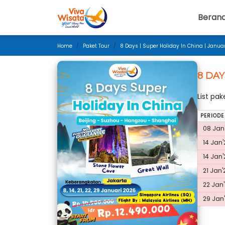
Beran
Home
Paket Tour
8 Days | Super Holiday In China | Janua
8 DAY
List pa
PERIODE
08 Jan'
14 Jan'
14 Jan'
21 Jan'
22 Jan'
29 Jan'