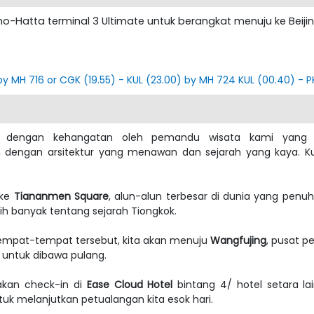
o-Hatta terminal 3 Ultimate untuk berangkat menuju ke Beiji
) by MH 716 or CGK (19.55) - KUL (23.00) by MH 724 KUL (00.40) - 
but dengan kehangatan oleh pemandu wisata kami yang 
h dengan arsitektur yang menawan dan sejarah yang kaya. Ku
 ke
Tiananmen Square
, alun-alun terbesar di dunia yang penuh d
bih banyak tentang sejarah Tiongkok.
tempat-tempat tersebut, kita akan menuju
Wangfujing
, pusat pe
 untuk dibawa pulang.
 akan check-in di
Ease Cloud Hotel
bintang 4/ hotel setara lai
k melanjutkan petualangan kita esok hari.