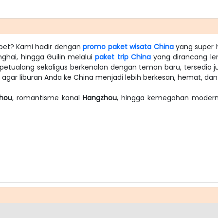
ribet? Kami hadir dengan
promo paket wisata China
yang super 
ghai, hingga Guilin melalui
paket trip China
yang dirancang len
rpetualang sekaligus berkenalan dengan teman baru, tersedia j
gar liburan Anda ke China menjadi lebih berkesan, hemat, dan 
hou
, romantisme kanal
Hangzhou
, hingga kemegahan moder