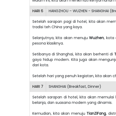
Malam ini, kita akan menikmati kenyamanan h
HARI
6
HANGZHOU – WUZHEN - SHANGHAI (Brea
Setelah sarapan pagi di hotel, kita akan m
tradisi teh China yang kaya.
Selanjutnya, kita akan menuju
Wuzhen
, kota
pesona klasiknya.
Setibanya di Shanghai, kita akan berhenti di
gaya hidup modern. Kita juga akan mengun
dari kota.
Setelah hari yang penuh kegiatan, kita akan c
HARI
7
SHANGHAI (Breakfast, Dinner)
Setelah sarapan di hotel, kita akan memula
belanja, dan suasana modern yang dinamis.
Kemudian, kita akan menuju
TianZiFang
, dis