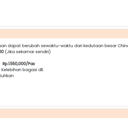
uan dapat berubah sewaktu-waktu dari kedutaan besar Chi
000
(Jika sekamar sendiri)
:
Rp.1.550,000/Pax
, Kelebihan bagasi dll.
utuhkan