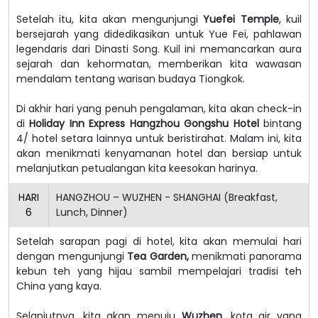
Setelah itu, kita akan mengunjungi
Yuefei Temple
, kuil
bersejarah yang didedikasikan untuk Yue Fei, pahlawan
legendaris dari Dinasti Song. Kuil ini memancarkan aura
sejarah dan kehormatan, memberikan kita wawasan
mendalam tentang warisan budaya Tiongkok.
Di akhir hari yang penuh pengalaman, kita akan check-in
di
Holiday Inn Express Hangzhou Gongshu Hotel
bintang
4/ hotel setara lainnya untuk beristirahat. Malam ini, kita
akan menikmati kenyamanan hotel dan bersiap untuk
melanjutkan petualangan kita keesokan harinya.
HARI
HANGZHOU – WUZHEN - SHANGHAI (Breakfast,
6
Lunch, Dinner)
Setelah sarapan pagi di hotel, kita akan memulai hari
dengan mengunjungi
Tea Garden,
menikmati panorama
kebun teh yang hijau sambil mempelajari tradisi teh
China yang kaya.
Selanjutnya, kita akan menuju
Wuzhen
, kota air yang