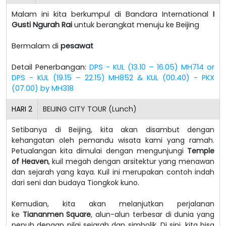
Malam ini kita berkumpul di Bandara International
I
Gusti Ngurah Rai
untuk berangkat menuju ke Beijing
Bermalam di
pesawat
Detail Penerbangan:
DPS - KUL (13.10 – 16.05) MH714 or
DPS - KUL (19.15 – 22.15) MH852 & KUL (00.40) - PKX
(07.00) by MH318
HARI
2
BEIJING CITY TOUR (Lunch)
Setibanya di Beijing, kita akan disambut dengan
kehangatan oleh pemandu wisata kami yang ramah.
Petualangan kita dimulai dengan mengunjungi
Temple
of Heaven
, kuil megah dengan arsitektur yang menawan
dan sejarah yang kaya. Kuil ini merupakan contoh indah
dari seni dan budaya Tiongkok kuno.
Kemudian, kita akan melanjutkan perjalanan
ke
Tiananmen Square
, alun-alun terbesar di dunia yang
penuh dengan nilai sejarah dan simbolik. Di sini, kita bisa