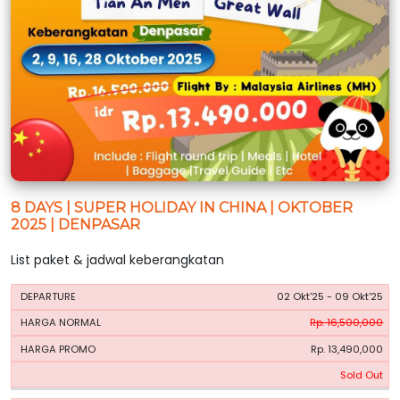
8 DAYS | SUPER HOLIDAY IN CHINA | OKTOBER
2025 | DENPASAR
List paket & jadwal keberangkatan
HARGA
HARGA
02 Okt'25 - 09 Okt'25
PERIODE
BOOKING
NORMAL
PROMO
Rp. 16,500,000
Rp. 13,490,000
Sold Out