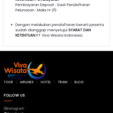
Pembayaran Deposit : Saat Pendaftaran
Pelunasan : Maks H-25
Dengan melakukan pendaftaran berarti peserta
sudah dianggap menyetujui
SYARAT DAN
KETENTUAN
PT Viva Wisata Indonesia.
TOUR
AIRLINES
HOTEL
TRAIN
BLOG
FOLLOW US
instagram