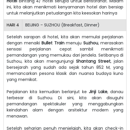
Hotel
bintang 4/ hotel serupa untuk beristirahat. Malam
ini, kita akan menikmati kenyamanan hotel dan bersiap
untuk melanjutkan petualangan kita keesokan harinya
HARI
4
BEIJING – SUZHOU (Breakfast, Dinner)
Setelah sarapan di hotel, kita akan memulai perjalanan
dengan menaiki
Bullet Train
menuju
Suzhou
, merasakan
sensasi perjalanan cepat sambil menikmati
pemandangan yang memukau dari jendela. Setibanya di
Suzhou, kita akan mengunjungi
Shantang Street
, jalan
bersejarah yang sudah ada sejak tahun 852 M, yang
memancarkan pesona klasik dan nuansa budaya kuno
yang memikat.
Perjalanan kita kemudian berlanjut ke
Jinji Lake
, danau
terbesar di Suzhou. Di sini, kita akan disuguhi
pemandangan spektakuler yang menggabungkan
keindahan alam dengan arsitektur modern yang
menawan.
Setelah seharian penuh menjelajah, kita akan check-in