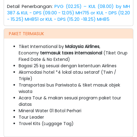
Detail Penerbangan:
PVG (02.25) – KUL (08.00) by MH
387 & KUL - DPS (09.00 - 12.05) MH715 or KUL - DPS (12.20
- 15.25) MH851 or KUL - DPS (15.20 -18.25) MH85
PAKET TERMASUK
Tiket International by
Malaysia
Airlines
,
Economy
termasuk taxes internasional
(Tiket Grup
Fixed Date & No Extend)
Bagasi 25 kg sesuai dengan ketentuan Airlines
Akomodasi hotel *4 lokal atau setaraf (Twin /
Triple)
Transportasi bus Pariwisata & tiket masuk objek
wisata
Acara Tour & makan sesuai program paket tour
diatas
Mineral Water 01 Botol Perhari
Tour Leader
Travel Kits (Luggage Tag)