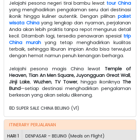
Jelajahi pesona negeri tirai bambu lewat
tour China
yang menghadirkan pengalaman seru dari destinasi
ikonik hingga kuliner autentik. Dengan pilihan
paket
wisata China
yang lengkap dan nyaman, perjalanan
Anda akan lebih praktis tanpa repot mengurus detail
kecil. Ditambah lagi, tersedia penawaran spesial
trip
China murah
yang tetap menghadirkan kualitas
terbaik, sehingga liburan impian Anda bisa terwujud
dengan hemat namun penuh kenangan berharga.
Jelajahi pesona magis China lewat
Temple of
Heaven
,
Tian An Men Square,
Juyongguan Great Wall
,
Jinji Lake
,
Wuzhen
,
TV Tower
, hingga ikoniknya
The
Bund
—setiap destinasi menghadirkan pengalaman
berkesan yang akan selalu dikenang.
8D SUPER SALE CHINA BEIJING (V1)
ITINERARY PERJALANAN
HARI
1
DENPASAR – BEIJING (Meals on Flight)