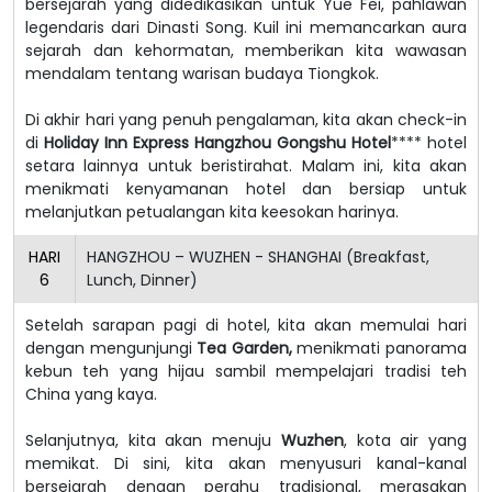
bersejarah yang didedikasikan untuk Yue Fei, pahlawan
legendaris dari Dinasti Song. Kuil ini memancarkan aura
sejarah dan kehormatan, memberikan kita wawasan
mendalam tentang warisan budaya Tiongkok.
Di akhir hari yang penuh pengalaman, kita akan check-in
di
Holiday Inn Express Hangzhou Gongshu Hotel
**** hotel
setara lainnya untuk beristirahat. Malam ini, kita akan
menikmati kenyamanan hotel dan bersiap untuk
melanjutkan petualangan kita keesokan harinya.
HARI
HANGZHOU – WUZHEN - SHANGHAI (Breakfast,
6
Lunch, Dinner)
Setelah sarapan pagi di hotel, kita akan memulai hari
dengan mengunjungi
Tea Garden,
menikmati panorama
kebun teh yang hijau sambil mempelajari tradisi teh
China yang kaya.
Selanjutnya, kita akan menuju
Wuzhen
, kota air yang
memikat. Di sini, kita akan menyusuri kanal-kanal
bersejarah dengan perahu tradisional, merasakan