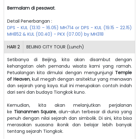
Bermalam di pesawat
.
Detail Penerbangan :
DPS - KUL (13.10 – 16.05) MH714 or DPS - KUL (19.15 – 22.15)
MH852 & KUL (00.40) - PKX (07.00) by MH318
HARI
2
BEIJING CITY TOUR (Lunch)
Setibanya di Beijing, kita akan disambut dengan
kehangatan oleh pemandu wisata kami yang ramah.
Petualangan kita dimulai dengan mengunjungi
Temple
of Heaven
, kuil megah dengan arsitektur yang menawan
dan sejarah yang kaya. Kuil ini merupakan contoh indah
dari seni dan budaya Tiongkok kuno.
Kemudian, kita akan melanjutkan perjalanan
ke
Tiananmen Square
, alun-alun terbesar di dunia yang
penuh dengan nilai sejarah dan simbolik. Di sini, kita bisa
merasakan suasana ikonik dan belajar lebih banyak
tentang sejarah Tiongkok.