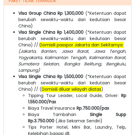
PAKET TIDAK TERMASUK
Visa Group China Rp 1,300,000
(*Ketentuan dapat
berubah sewaktu-waktu dari kedutaan besar
China)
Visa Single China Rp 1,400,000
(*Ketentuan dapat
berubah sewaktu-waktu dari kedutaan besar
China) //
Domisili passpor Jakarta dan Sekitarnya
(Jakarta, Banten, Jawa Barat, Jawa Tengah,
Yogyakarta, Kalimantan Tengah, Kalimantan Barat,
Sumatera Selatan, Bangka Belitung, Bengkulu,
Lampung)
Visa Single China Rp 1,500,000
(*Ketentuan dapat
berubah sewaktu-waktu dari kedutaan besar
China) // (
Domisili diluar wilayah diatas
)
Tipping Tour Leader, Local Guide, Driver:
Rp
1.550.000/Pax
Biaya Travel Insurance
Rp.750.000/pax
Biaya Tambahan
Single Supp
Rp.3.750.000
(Jika Sekamar Sendiri)
Tips Porter Hotel, Mini Bar, Laundry, Telp,
Kelebihan bagasi dll.