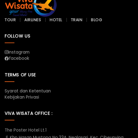
TOUR
AIRLINES
HOTEL
TRAIN
BLOG
FOLLOW US
instagram
facebook
TERMS OF USE
Syarat dan Ketentuan
Kebijakan Privasi
VIVA WISATA OFFICE :
The Poster Hotel Lt.1
Jl. Khp Hasan Mustopa No.33A, Neglasari, Kec. Cibeunying