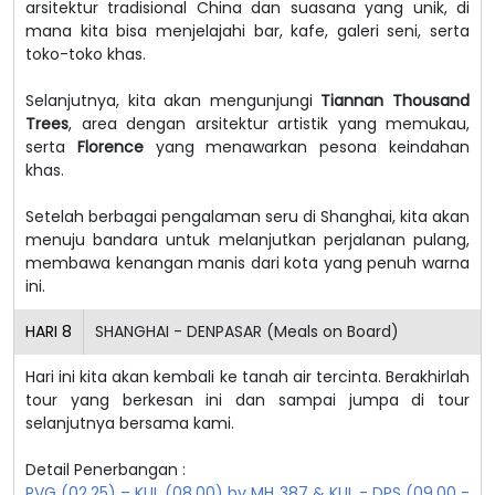
arsitektur tradisional China dan suasana yang unik, di
mana kita bisa menjelajahi bar, kafe, galeri seni, serta
toko-toko khas.
Selanjutnya, kita akan mengunjungi
Tiannan Thousand
Trees
, area dengan arsitektur artistik yang memukau,
serta
Florence
yang menawarkan pesona keindahan
khas.
Setelah berbagai pengalaman seru di Shanghai, kita akan
menuju bandara untuk melanjutkan perjalanan pulang,
membawa kenangan manis dari kota yang penuh warna
ini.
HARI
8
SHANGHAI - DENPASAR (Meals on Board)
Hari ini kita akan kembali ke tanah air tercinta. Berakhirlah
tour yang berkesan ini dan sampai jumpa di tour
selanjutnya bersama kami.
Detail Penerbangan :
PVG (02.25) – KUL (08.00) by MH 387 & KUL - DPS (09.00 -