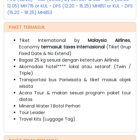
12.05) MH715 or KUL - DPS (12.20 - 15.25) MH851 or KUL - DPS
(15.20 - 18.25) MH853
PAKET TERMASUK
Tiket International by
Malaysia Airlines
,
Economy
termasuk taxes internasional
(Tiket Grup
Fixed Date & No Extend)
Bagasi 25 kg sesuai dengan ketentuan Airlines
Akomodasi hotel**** lokal atau setaraf (Twin /
Triple)
Transportasi bus Pariwisata & tiket masuk objek
wisata
Acara Tour & makan sesuai program paket tour
diatas
Mineral Water 1 Botol Perhari
Tour Leader
Travel Kits (Luggage Tag)