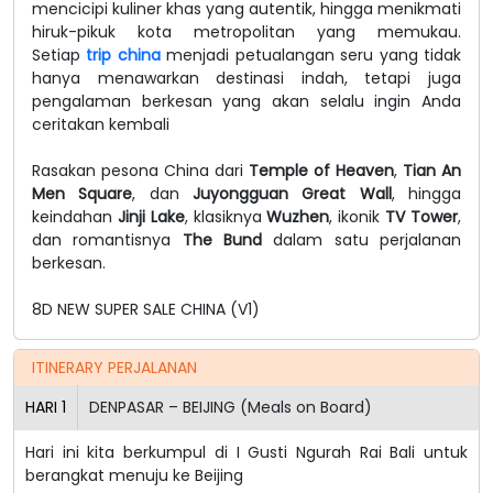
mencicipi kuliner khas yang autentik, hingga menikmati
hiruk-pikuk kota metropolitan yang memukau.
Setiap
trip china
menjadi petualangan seru yang tidak
hanya menawarkan destinasi indah, tetapi juga
pengalaman berkesan yang akan selalu ingin Anda
ceritakan kembali
Rasakan pesona China dari
Temple of Heaven
,
Tian An
Men Square
, dan
Juyongguan Great Wall
, hingga
keindahan
Jinji Lake
, klasiknya
Wuzhen
, ikonik
TV Tower
,
dan romantisnya
The Bund
dalam satu perjalanan
berkesan.
8D NEW SUPER SALE CHINA (V1)
ITINERARY PERJALANAN
HARI
1
DENPASAR – BEIJING (Meals on Board)
Hari ini kita berkumpul di I Gusti Ngurah Rai Bali untuk
berangkat menuju ke Beijing