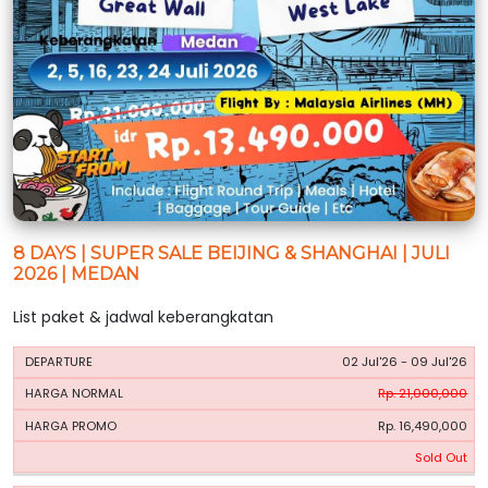
8 DAYS | SUPER SALE BEIJING & SHANGHAI | JULI
2026 | MEDAN
List paket & jadwal keberangkatan
HARGA
HARGA
02 Jul'26 - 09 Jul'26
PERIODE
BOOKING
NORMAL
PROMO
Rp. 21,000,000
Rp. 16,490,000
Sold Out