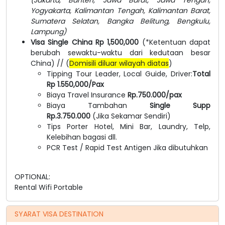
Yogyakarta, Kalimantan Tengah, Kalimantan Barat,
Sumatera Selatan, Bangka Belitung, Bengkulu,
Lampung)
Visa Single China Rp 1,500,000
(*Ketentuan dapat
berubah sewaktu-waktu dari kedutaan besar
China) // (
Domisili diluar wilayah diatas
)
Tipping Tour Leader, Local Guide, Driver:
Total
Rp 1.550,000/Pax
Biaya Travel Insurance
Rp.750.000/pax
Biaya Tambahan
Single Supp
Rp.3.750.000
(Jika Sekamar Sendiri)
Tips Porter Hotel, Mini Bar, Laundry, Telp,
Kelebihan bagasi dll.
PCR Test / Rapid Test Antigen Jika dibutuhkan
OPTIONAL:
Rental Wifi Portable
SYARAT VISA DESTINATION