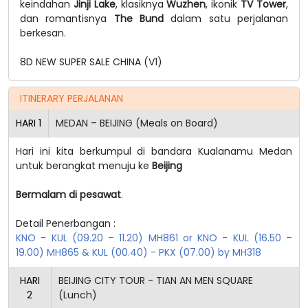
keindahan
Jinji Lake
, klasiknya
Wuzhen
, ikonik
TV Tower
,
dan romantisnya
The Bund
dalam satu perjalanan
berkesan.
8D NEW SUPER SALE CHINA (V1)
ITINERARY PERJALANAN
HARI
1
MEDAN – BEIJING (Meals on Board)
Hari ini kita berkumpul di bandara Kualanamu Medan
untuk berangkat menuju ke
Beijing
Bermalam di pesawat
.
Detail Penerbangan :
KNO - KUL (09.20 – 11.20) MH861 or KNO - KUL (16.50 –
19.00) MH865 & KUL (00.40) - PKX (07.00) by MH318
HARI
BEIJING CITY TOUR - TIAN AN MEN SQUARE
2
(Lunch)