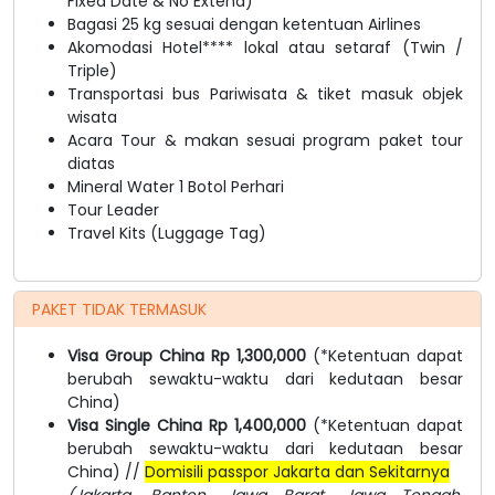
Fixed Date & No Extend)
Bagasi 25 kg sesuai dengan ketentuan Airlines
Akomodasi Hotel**** lokal atau setaraf (Twin /
Triple)
Transportasi bus Pariwisata & tiket masuk objek
wisata
Acara Tour & makan sesuai program paket tour
diatas
Mineral Water 1 Botol Perhari
Tour Leader
Travel Kits (Luggage Tag)
PAKET TIDAK TERMASUK
Visa Group China Rp 1,300,000
(*Ketentuan dapat
berubah sewaktu-waktu dari kedutaan besar
China)
Visa Single China Rp 1,400,000
(*Ketentuan dapat
berubah sewaktu-waktu dari kedutaan besar
China) //
Domisili passpor Jakarta dan Sekitarnya
(Jakarta, Banten, Jawa Barat, Jawa Tengah,