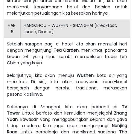
setara lainnya untuk beristirahat. Malam ini, kita akan
menikmati kenyamanan hotel dan bersiap untuk
melanjutkan petualangan kita keesokan harinya.
HARI
HANGZHOU – WUZHEN - SHANGHAI (Breakfast,
6
Lunch, Dinner)
Setelah sarapan pagi di hotel, kita akan memulai hari
dengan mengunjungi
Tea Garden,
menikmati panorama
kebun teh yang hijau sambil mempelajari tradisi teh
China yang kaya.
Selanjutnya, kita akan menuju
Wuzhen
, kota air yang
memikat. Di sini, kita akan menyusuri kanal-kanal
bersejarah dengan perahu tradisional, merasakan
pesona klasiknya.
Setibanya di Shanghai, kita akan berhenti di
TV
Tower
untuk berfoto dan kemudian menjelajahi
Zhang
Yuan
, kawasan yang menggabungkan sejarah dan gaya
hidup modern. Kita juga akan mengunjungi
Nanjing
Road
untuk berbelanja dan menikmati suasana
The