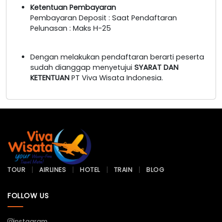
Ketentuan Pembayaran
Pembayaran Deposit : Saat Pendaftaran
Pelunasan : Maks H-25
Dengan melakukan pendaftaran berarti peserta
sudah dianggap menyetujui
SYARAT DAN
KETENTUAN
PT Viva Wisata Indonesia.
TOUR
AIRLINES
HOTEL
TRAIN
BLOG
FOLLOW US
instagram