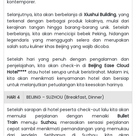
kontemporer.
Selanjutnya, kita akan berbelanja di
Xiushui Building
, yang
terkenal dengan berbagai produk lokalnya, mulai dari
kerajinan tangan hingga barang-barang unik. Setelah
berbelanja, kita akan mencicipi bebek Peking, hidangan
legendaris yang menggugah selera dan merupakan
salah satu kuliner khas Beijing yang wajib dicoba.
Setelah hari yang penuh dengan pengalaman dan
penjelajahan, kita akan check-in di
Beijing Ease Cloud
Hotel****
atau hotel serupa untuk beristirahat. Malam ini,
kita akan menikmati kenyamanan hotel dan bersiap
untuk melanjutkan petualangan kita keesokan harinya.
HARI
4
BEIJING – SUZHOU (Breakfast, Dinner)
Setelah sarapan di hotel peserta check-out lalu kita akan
memulai perjalanan dengan menaiki
Bullet
Train
menuju
Suzhou
, merasakan sensasi perjalanan
cepat sambil menikmati pemandangan yang memukau
dari jendela. Setibanya di Suzhou, kita akan