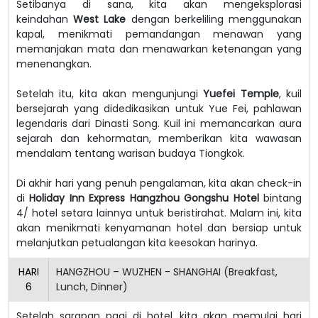
Setibanya di sana, kita akan mengeksplorasi
keindahan
West Lake
dengan berkeliling menggunakan
kapal, menikmati pemandangan menawan yang
memanjakan mata dan menawarkan ketenangan yang
menenangkan.
Setelah itu, kita akan mengunjungi
Yuefei Temple
, kuil
bersejarah yang didedikasikan untuk Yue Fei, pahlawan
legendaris dari Dinasti Song. Kuil ini memancarkan aura
sejarah dan kehormatan, memberikan kita wawasan
mendalam tentang warisan budaya Tiongkok.
Di akhir hari yang penuh pengalaman, kita akan check-in
di
Holiday Inn Express Hangzhou Gongshu Hotel
bintang
4/ hotel setara lainnya untuk beristirahat. Malam ini, kita
akan menikmati kenyamanan hotel dan bersiap untuk
melanjutkan petualangan kita keesokan harinya.
HARI
HANGZHOU – WUZHEN - SHANGHAI (Breakfast,
6
Lunch, Dinner)
Setelah sarapan pagi di hotel, kita akan memulai hari