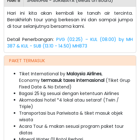
HARI
8
SHANGHAI - SURABAYA (Meals on Board)
Hari ini kita akan kembali ke tanah air tercinta.
Berakhirlah tour yang berkesan ini dan sampai jumpa
di tour selanjutnya bersama kami.
Detail Penerbangan:
PVG (02.25) – KUL (08.00) by MH
387 & KUL - SUB (13.10 - 14.50) MH873
PAKET TERMASUK
Tiket International by
Malaysia
Airlines
,
Economy
termasuk taxes internasional
(Tiket Grup
Fixed Date & No Extend)
Bagasi 25 kg sesuai dengan ketentuan Airlines
Akomodasi hotel *4 lokal atau setaraf (Twin /
Triple)
Transportasi bus Pariwisata & tiket masuk objek
wisata
Acara Tour & makan sesuai program paket tour
diatas
Mineral Water 01 Botol Perhari