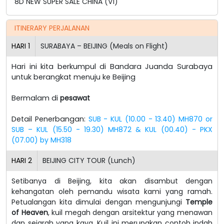
8D NEW SUPER SALE CHINA (V1)
ITINERARY PERJALANAN
HARI
1
SURABAYA – BEIJING (Meals on Flight)
Hari ini kita berkumpul di Bandara Juanda Surabaya
untuk berangkat menuju ke Beijing
Bermalam di
pesawat
Detail Penerbangan:
SUB - KUL (10.00 - 13.40) MH870 or
SUB – KUL (15.50 - 19.30) MH872 & KUL (00.40) - PKX
(07.00) by MH318
HARI
2
BEIJING CITY TOUR (Lunch)
Setibanya di Beijing, kita akan disambut dengan
kehangatan oleh pemandu wisata kami yang ramah.
Petualangan kita dimulai dengan mengunjungi
Temple
of Heaven
, kuil megah dengan arsitektur yang menawan
dan sejarah yang kaya. Kuil ini merupakan contoh indah