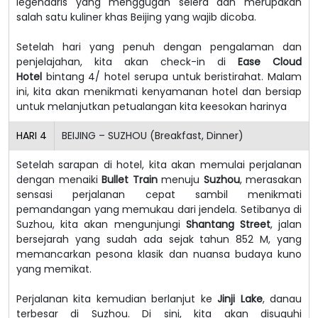
legendaris yang menggugah selera dan merupakan
salah satu kuliner khas Beijing yang wajib dicoba.
Setelah hari yang penuh dengan pengalaman dan
penjelajahan, kita akan check-in di
Ease Cloud
Hotel
bintang 4/ hotel serupa untuk beristirahat. Malam
ini, kita akan menikmati kenyamanan hotel dan bersiap
untuk melanjutkan petualangan kita keesokan harinya
HARI
4
BEIJING – SUZHOU (Breakfast, Dinner)
Setelah sarapan di hotel, kita akan memulai perjalanan
dengan menaiki
Bullet Train
menuju
Suzhou
, merasakan
sensasi perjalanan cepat sambil menikmati
pemandangan yang memukau dari jendela. Setibanya di
Suzhou, kita akan mengunjungi
Shantang Street
, jalan
bersejarah yang sudah ada sejak tahun 852 M, yang
memancarkan pesona klasik dan nuansa budaya kuno
yang memikat.
Perjalanan kita kemudian berlanjut ke
Jinji Lake
, danau
terbesar di Suzhou. Di sini, kita akan disuguhi