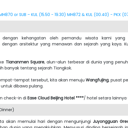
) MH870 or SUB – KUL (15.50 - 19.30) MH872 & KUL (00.40) - PKX (
but dengan kehangatan oleh pemandu wisata kami yang 
h dengan arsitektur yang menawan dan sejarah yang kaya. Ku
 ke
Tiananmen Square
, alun-alun terbesar di dunia yang penuh d
bih banyak tentang sejarah Tiongkok.
tempat-tempat tersebut, kita akan menuju
Wangfujing
, pusat pe
 untuk dibawa pulang.
an check-in di
Ease Cloud Beijing Hotel ****
/ hotel setara lainnya
 Dinner)
 kita akan memulai hari dengan mengunjungi
Juyongguan Grea
ban dunia yang menakjubkan. Menyusuri dinding bersejarah 