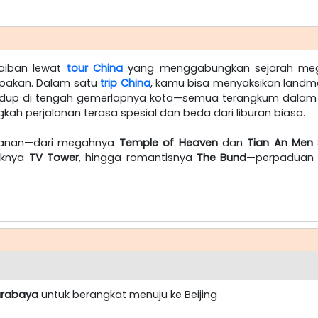
aiban lewat
tour China
yang menggabungkan sejarah mega
lupakan. Dalam satu
trip China
, kamu bisa menyaksikan landmark
 hidup di tengah gemerlapnya kota—semua terangkum dala
kah perjalanan terasa spesial dan beda dari liburan biasa.
alanan—dari megahnya
Temple of Heaven
dan
Tian An Men
niknya
TV Tower
, hingga romantisnya
The Bund
—perpaduan 
urabaya
untuk berangkat menuju ke Beijing