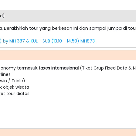
rd)
inta. Berakhirlah tour yang berkesan ini dan sampai jumpa di t
) by MH 387 & KUL - SUB (13.10 - 14.50) MH873
Economy
termasuk taxes internasional
(Tiket Grup Fixed Date & 
rlines
in / Triple)
k objek wisata
t tour diatas