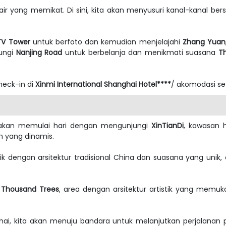
 air yang memikat. Di sini, kita akan menyusuri kanal-kanal be
TV Tower
untuk berfoto dan kemudian menjelajahi
Zhang Yuan
jungi
Nanjing Road
untuk berbelanja dan menikmati suasana
T
heck-in di
Xinmi International Shanghai Hotel****
/ akomodasi set
a akan memulai hari dengan mengunjungi
XinTianDi
, kawasan 
n yang dinamis.
trik dengan arsitektur tradisional China dan suasana yang unik, 
 Thousand Trees
, area dengan arsitektur artistik yang memuk
hai, kita akan menuju bandara untuk melanjutkan perjalana