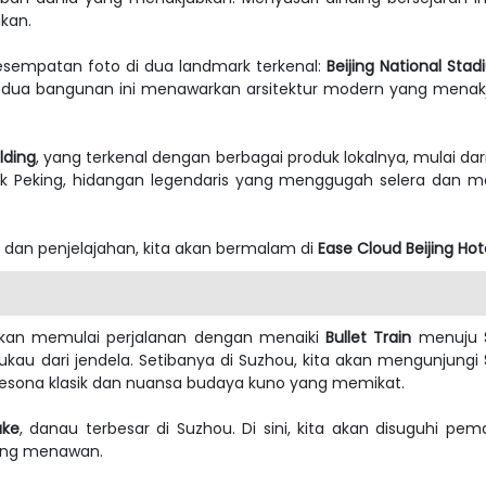
kan.
kesempatan foto di dua landmark terkenal:
Beijing National Sta
edua bangunan ini menawarkan arsitektur modern yang menakj
ilding
, yang terkenal dengan berbagai produk lokalnya, mulai da
ek Peking, hidangan legendaris yang menggugah selera dan me
dan penjelajahan, kita akan bermalam di
Ease Cloud Beijing Hot
 akan memulai perjalanan dengan menaiki
Bullet Train
menuju
 dari jendela. Setibanya di Suzhou, kita akan mengunjungi
esona klasik dan nuansa budaya kuno yang memikat.
ake
, danau terbesar di Suzhou. Di sini, kita akan disuguhi
yang menawan.