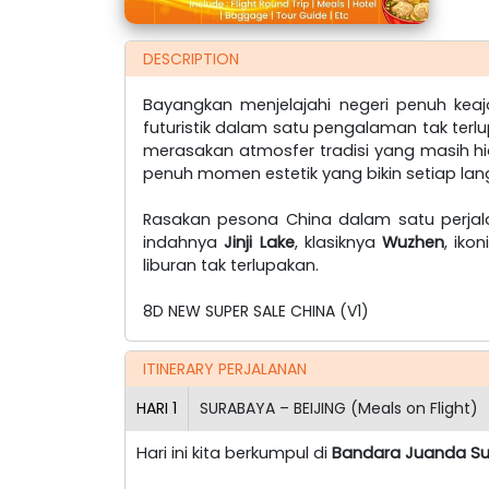
DESCRIPTION
Bayangkan menjelajahi negeri penuh keaj
futuristik dalam satu pengalaman tak ter
merasakan atmosfer tradisi yang masih
penuh momen estetik yang bikin setiap lang
Rasakan pesona China dalam satu perj
indahnya
Jinji Lake
, klasiknya
Wuzhen
, iko
liburan tak terlupakan.
8D NEW SUPER SALE CHINA (V1)
ITINERARY PERJALANAN
HARI
1
SURABAYA – BEIJING (Meals on Flight)
Hari ini kita berkumpul di
Bandara Juanda S