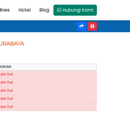
lines
Hotel
Blog
Hubungi Kami
 SURABAYA
OOKING
Sold Out
Sold Out
Sold Out
Sold Out
Sold Out