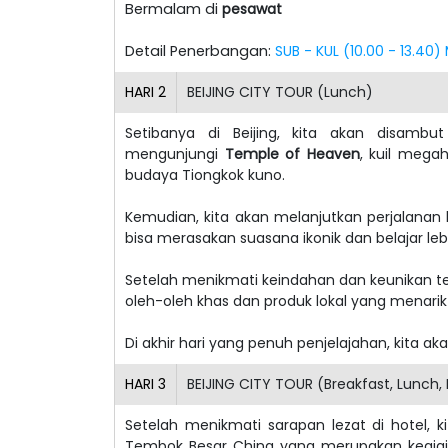
Bermalam di
pesawat
Detail Penerbangan:
SUB - KUL (10.00 - 13.40
HARI
2
BEIJING CITY TOUR (Lunch)
Setibanya di Beijing, kita akan disam
mengunjungi
Temple of Heaven
, kuil mega
budaya Tiongkok kuno.
Kemudian, kita akan melanjutkan perjalanan
bisa merasakan suasana ikonik dan belajar le
Setelah menikmati keindahan dan keunikan 
oleh-oleh khas dan produk lokal yang menarik
Di akhir hari yang penuh penjelajahan, kita ak
HARI
3
BEIJING CITY TOUR (Breakfast, Lunch,
Setelah menikmati sarapan lezat di hotel,
Tembok Besar China yang merupakan keajai