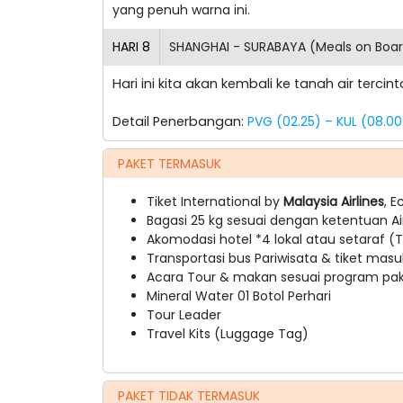
yang penuh warna ini.
HARI
8
SHANGHAI - SURABAYA (Meals on Boa
Hari ini kita akan kembali ke tanah air terc
Detail Penerbangan:
PVG (02.25) – KUL (08.00
PAKET TERMASUK
Tiket International by
Malaysia
Airlines
, 
Bagasi 25 kg sesuai dengan ketentuan Ai
Akomodasi hotel *4 lokal atau setaraf (Tw
Transportasi bus Pariwisata & tiket masu
Acara Tour & makan sesuai program pake
Mineral Water 01 Botol Perhari
Tour Leader
Travel Kits (Luggage Tag)
PAKET TIDAK TERMASUK