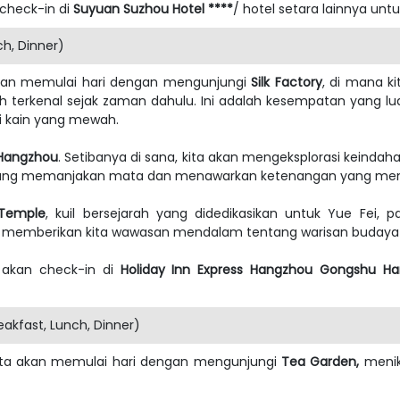
 check-in di
Suyuan Suzhou Hotel ****
/ hotel setara lainnya untu
h, Dinner)
 akan memulai hari dengan mengunjungi
Silk Factory
, di mana k
ah terkenal sejak zaman dahulu. Ini adalah kesempatan yang l
di kain yang mewah.
Hangzhou
. Setibanya di sana, kita akan mengeksplorasi keindah
ang memanjakan mata dan menawarkan ketenangan yang me
 Temple
, kuil bersejarah yang didedikasikan untuk Yue Fei, pa
 memberikan kita wawasan mendalam tentang warisan budaya 
a akan check-in di
Holiday Inn Express Hangzhou Gongshu Ha
kfast, Lunch, Dinner)
kita akan memulai hari dengan mengunjungi
Tea Garden,
menik