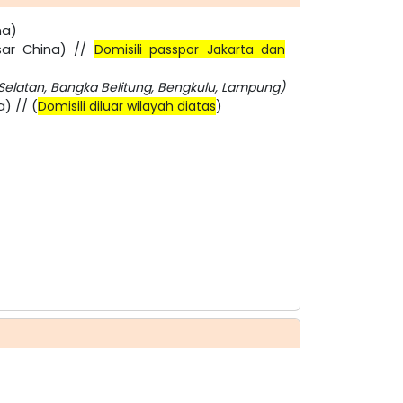
na)
sar China) //
Domisili passpor Jakarta dan
Selatan, Bangka Belitung, Bengkulu, Lampung)
) // (
Domisili diluar wilayah diatas
)