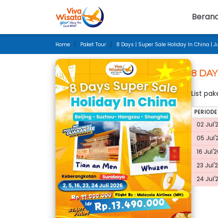
Beran
Home
Paket Tour
8 Days | Super Sale Holiday In China | 
8 DAY
List pa
PERIODE
02 Jul'
05 Jul'
16 Jul'2
23 Jul'
24 Jul'2