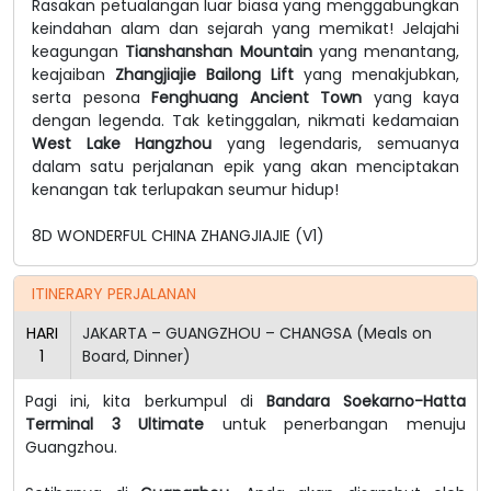
Rasakan petualangan luar biasa yang menggabungkan
keindahan alam dan sejarah yang memikat! Jelajahi
keagungan
Tianshanshan Mountain
yang menantang,
keajaiban
Zhangjiajie Bailong Lift
yang menakjubkan,
serta pesona
Fenghuang Ancient Town
yang kaya
dengan legenda. Tak ketinggalan, nikmati kedamaian
West Lake Hangzhou
yang legendaris, semuanya
dalam satu perjalanan epik yang akan menciptakan
kenangan tak terlupakan seumur hidup!
8D WONDERFUL CHINA ZHANGJIAJIE
(V1)
ITINERARY PERJALANAN
HARI
JAKARTA – GUANGZHOU – CHANGSA (Meals on
1
Board, Dinner)
Pagi ini, kita berkumpul di
Bandara Soekarno-Hatta
Terminal 3 Ultimate
untuk penerbangan menuju
Guangzhou.