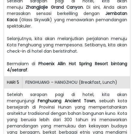
Setelah sarapan pagi di hotel, kita akan
menuju
Zhangjiajie Grand Canyon
. Di sini, Anda akan
merasakan sensasi berkeliling dengan
Jembatan
Kaca
(Glass Skywalk) yang menawarkan pemandangan
spektakuler.
Selanjutnya, kita akan melanjutkan perjalanan menuju
Kota Fenghuang yang mempesona.
Setibanya, kita akan
check-in di hotel dan beristirahat.
Bermalam di
Phoenix Allin Hot Spring Resort bintang
4/setaraf
.
HARI
5
FENGHUANG – HANGZHOU (Breakfast, Lunch)
Setelah sarapan pagi di hotel, kita akan
mengunjungi
Fenghuang Ancient Town
, sebuah kota
bersejarah di Provinsi Hunan yang mempertahankan
arsitektur tradisional dengan bahan bangunan kuno. Kota
yang berusia lebih dari 300 tahun ini menawarkan
pemandangan yang memukau dan kekayaan budaya
yang beragam, berkat berbagai etnis yang mendiami