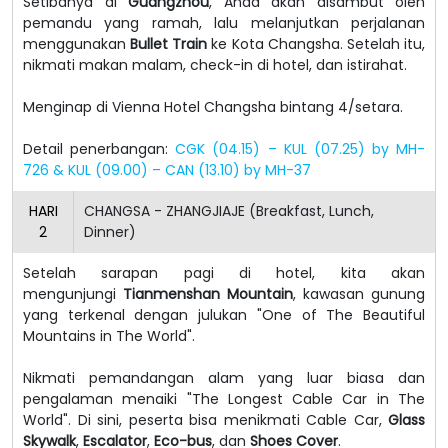
Setibanya di
Guangzhou
, Anda akan disambut oleh
pemandu yang ramah, lalu melanjutkan perjalanan
menggunakan
Bullet Train
ke Kota Changsha. Setelah itu,
nikmati makan malam, check-in di hotel, dan istirahat.
Menginap di Vienna Hotel Changsha bintang 4/setara.
Detail penerbangan:
CGK (04.15) – KUL (07.25) by MH-
726 &
KUL
(09.00) – CAN (13.10) by MH-37
HARI
CHANGSA - ZHANGJIAJE (Breakfast, Lunch,
2
Dinner)
Setelah sarapan pagi di hotel, kita akan
mengunjungi
Tianmenshan Mountain
, kawasan gunung
yang terkenal dengan julukan "One of The Beautiful
Mountains in The World".
Nikmati pemandangan alam yang luar biasa dan
pengalaman menaiki "The Longest Cable Car in The
World". Di sini, peserta bisa menikmati Cable Car,
Glass
Skywalk
,
Escalator
,
Eco-bus
, dan
Shoes Cover
.