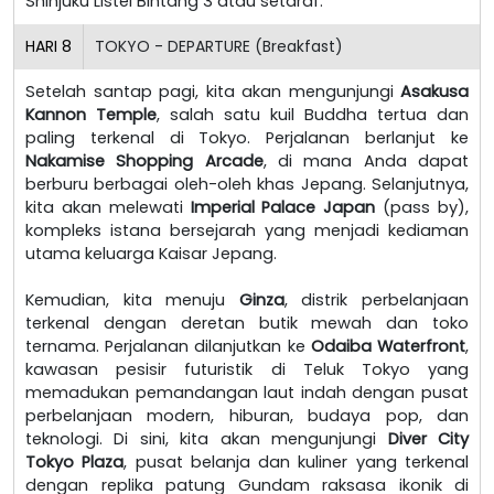
Shinjuku Listel Bintang 3 atau setaraf.
HARI
8
TOKYO - DEPARTURE (Breakfast)
Setelah santap pagi, kita akan mengunjungi
Asakusa
Kannon Temple
, salah satu kuil Buddha tertua dan
paling terkenal di Tokyo. Perjalanan berlanjut ke
Nakamise Shopping Arcade
, di mana Anda dapat
berburu berbagai oleh-oleh khas Jepang. Selanjutnya,
kita akan melewati
Imperial Palace Japan
(pass by),
kompleks istana bersejarah yang menjadi kediaman
utama keluarga Kaisar Jepang.
Kemudian, kita menuju
Ginza
, distrik perbelanjaan
terkenal dengan deretan butik mewah dan toko
ternama. Perjalanan dilanjutkan ke
Odaiba Waterfront
,
kawasan pesisir futuristik di Teluk Tokyo yang
memadukan pemandangan laut indah dengan pusat
perbelanjaan modern, hiburan, budaya pop, dan
teknologi. Di sini, kita akan mengunjungi
Diver City
Tokyo Plaza
, pusat belanja dan kuliner yang terkenal
dengan replika patung Gundam raksasa ikonik di