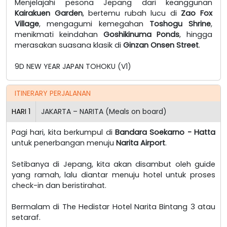
Menjelajahi pesona Jepang dari keanggunan
Kairakuen Garden
, bertemu rubah lucu di
Zao Fox
Village
, mengagumi kemegahan
Toshogu Shrine
,
menikmati keindahan
Goshikinuma Ponds
, hingga
merasakan suasana klasik di
Ginzan Onsen Street
.
9D NEW YEAR JAPAN TOHOKU (V1)
ITINERARY PERJALANAN
HARI
1
JAKARTA – NARITA (Meals on board)
Pagi hari, kita berkumpul di
Bandara Soekarno - Hatta
untuk penerbangan menuju
Narita Airport
.
Setibanya di Jepang, kita akan disambut oleh guide
yang ramah, lalu diantar menuju hotel untuk proses
check-in dan beristirahat.
Bermalam di The Hedistar Hotel Narita Bintang 3 atau
setaraf.