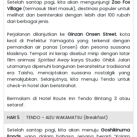
Setelah santap pagi, kita akan mengunjungi
Zao Fox
Village
(termasuk tiket masuk), destinasi populer untuk
melihat dan berinteraksi dengan lebih dari 100 rubah
dari berbagai jenis.
Perjalanan dilanjutkan ke
Ginzan Onsen Street
, kota
kecil di Prefektur Yamagata yang terkenal dengan
pemandian air panas (onsen) dan pesona suasana
klasiknya. Tempat ini kerap disebut mirip dengan latar
film animasi
Spirited Away
karya Studio Ghibli. Jalan
utamanya dipenuhi bangunan berarsitektur tradisional
era Taisho, menciptakan suasana nostalgik yang
menakjubkan. Selanjutnya, kita menuju Tendo untuk
check-in hotel dan beristirahat.
Bermalam di Hotel Route Inn Tendo Bintang 3 atau
setaraf.
HARI
5
TENDO – AIZU WAKAMATSU (Breakfast)
Setelah santap pagi, kita akan menuju
Goshikinuma
Ponds
, yang dalam bahasa Jepang berarti “Kolam