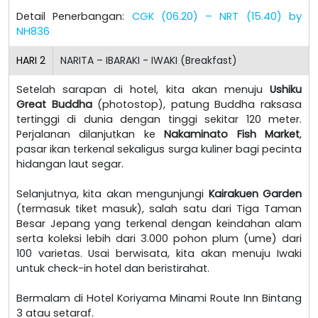
Detail Penerbangan:
CGK (06.20) – NRT (15.40) by
NH836
HARI
2
NARITA – IBARAKI - IWAKI (Breakfast)
Setelah sarapan di hotel, kita akan menuju
Ushiku
Great Buddha
(photostop), patung Buddha raksasa
tertinggi di dunia dengan tinggi sekitar 120 meter.
Perjalanan dilanjutkan ke
Nakaminato Fish Market
,
pasar ikan terkenal sekaligus surga kuliner bagi pecinta
hidangan laut segar.
Selanjutnya, kita akan mengunjungi
Kairakuen Garden
(termasuk tiket masuk), salah satu dari Tiga Taman
Besar Jepang yang terkenal dengan keindahan alam
serta koleksi lebih dari 3.000 pohon plum (ume) dari
100 varietas. Usai berwisata, kita akan menuju Iwaki
untuk check-in hotel dan beristirahat.
Bermalam di Hotel Koriyama Minami Route Inn Bintang
3 atau setaraf.