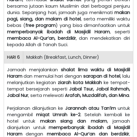
bersama jutaan kaum Muslimin dari berbagai penjuru
dunia. Sepanjang hari, jamaah juga menikmati
makan
pagi, siang, dan malam di hotel
, serta memiliki waktu
bebas (
free program
) yang bisa dimanfaatkan untuk
memperbanyak ibadah di Masjidil Haram
, seperti
membaca Al-Qur’an, berdzikir
, dan mendekatkan diri
kepada Allah di Tanah Suci.
HARI
6
Makkah (Breakfast, Lunch, Dinner)
Jamaah menjalankan
shalat lima waktu di Masjidil
Haram
dan memulai hari dengan
sarapan di hotel
, lalu
melanjutkan kegiatan
ziarah kota Makkah
ke tempat-
tempat bersejarah seperti
Jabal Tsur, Jabal Rahmah,
Jabal Nur
, serta melewati
Arafah, Muzdalifah, dan Mina
.
Perjalanan dilanjutkan ke
Jarannah atau Tan’im
untuk
mengambil
miqat Umrah ke-2
. Setelah kembali ke
hotel untuk
makan siang dan malam
, jamaah
dianjurkan untuk
memperbanyak ibadah di Masjidil
Haram
dengan
membaca Al-Qur’an dan berdzikir
,