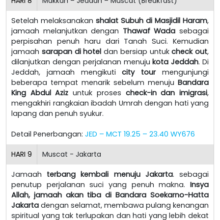
HARI
8
Makkah – Jeddah – Muscat (Breakfast)
Setelah melaksanakan
shalat Subuh di Masjidil Haram
,
jamaah melanjutkan dengan
Thawaf Wada
sebagai
perpisahan penuh haru dari Tanah Suci. Kemudian
jamaah
sarapan di hotel
dan bersiap untuk
check out
,
dilanjutkan dengan perjalanan menuju
kota Jeddah
. Di
Jeddah, jamaah mengikuti
city tour
mengunjungi
beberapa tempat menarik sebelum menuju
Bandara
King Abdul Aziz
untuk proses
check-in dan imigrasi
,
mengakhiri rangkaian ibadah Umrah dengan hati yang
lapang dan penuh syukur.
Detail Penerbangan:
JED – MCT 19.25 – 23.40 WY676
HARI
9
Muscat - Jakarta
Jamaah
terbang kembali menuju Jakarta
. sebagai
penutup perjalanan suci yang penuh makna.
Insya
Allah, jamaah akan tiba di Bandara Soekarno-Hatta
Jakarta
dengan selamat, membawa pulang kenangan
spiritual yang tak terlupakan dan hati yang lebih dekat