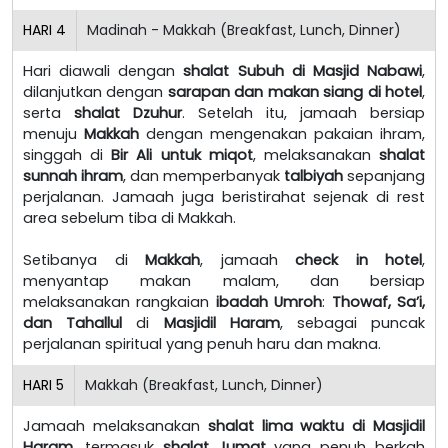
HARI
4
Madinah - Makkah (Breakfast, Lunch, Dinner)
Hari diawali dengan
shalat Subuh di Masjid Nabawi
,
dilanjutkan dengan
sarapan dan makan siang di hotel
,
serta
shalat Dzuhur
. Setelah itu, jamaah bersiap
menuju
Makkah
dengan mengenakan pakaian ihram,
singgah di
Bir Ali untuk miqot
, melaksanakan
shalat
sunnah ihram
, dan memperbanyak
talbiyah
sepanjang
perjalanan. Jamaah juga beristirahat sejenak di rest
area sebelum tiba di Makkah.
Setibanya di
Makkah
, jamaah
check in hotel
,
menyantap makan malam, dan bersiap
melaksanakan rangkaian
ibadah Umroh
:
Thowaf, Sa’i,
dan Tahallul
di
Masjidil Haram
, sebagai puncak
perjalanan spiritual yang penuh haru dan makna.
HARI
5
Makkah (Breakfast, Lunch, Dinner)
Jamaah melaksanakan
shalat lima waktu di Masjidil
Haram
, termasuk
shalat Jumat
yang penuh berkah