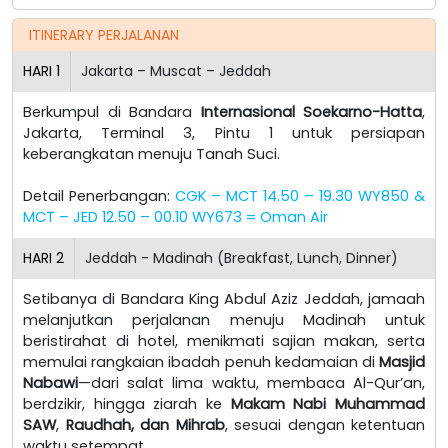
ITINERARY PERJALANAN
HARI
1
Jakarta – Muscat – Jeddah
Berkumpul di Bandara
Internasional Soekarno-Hatta
,
Jakarta, Terminal 3, Pintu 1 untuk persiapan
keberangkatan menuju Tanah Suci.
Detail Penerbangan:
CGK – MCT 14.50 – 19.30 WY850 &
MCT – JED 12.50 – 00.10 WY673 = Oman Air
HARI
2
Jeddah - Madinah (Breakfast, Lunch, Dinner)
Setibanya di Bandara King Abdul Aziz Jeddah, jamaah
melanjutkan perjalanan menuju Madinah untuk
beristirahat di hotel, menikmati sajian makan, serta
memulai rangkaian ibadah penuh kedamaian di
Masjid
Nabawi
—dari salat lima waktu, membaca Al-Qur’an,
berdzikir, hingga ziarah ke
Makam Nabi Muhammad
SAW
,
Raudhah, dan Mihrab
, sesuai dengan ketentuan
waktu setempat.