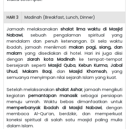
HARI
3
Madinah (Breakfast, Lunch, Dinner)
Jamaah melaksanakan
shalat lima waktu di Masjid
Nabawi
, sebuah pengalaman spiritual yang
mendalam dan penuh ketenangan. Di sela waktu
ibadah, jamaah menikmati
makan pagi, siang, dan
malam
yang disediakan di hotel. Hari ini juga diisi
dengan
ziarah kota Madinah
ke tempat-tempat
bersejarah seperti
Masjid Quba
,
Kebun Kurma
,
Jabal
Uhud
,
Makam Baqi
, dan
Masjid Khomsah
, yang
semuanya menyimpan nilai sejarah Islam yang kuat.
Setelah melaksanakan
shalat Ashar
, jamaah mengikuti
kegiatan
pemantapan manasik
sebagai persiapan
menuju umrah. Waktu bebas dimanfaatkan untuk
memperbanyak ibadah di Masjid Nabawi
, dengan
membaca Al-Qur’an, berdzikir, dan memperkuat
koneksi spiritual di salah satu masjid paling mulia
dalam Islam.