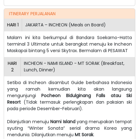
ITINERARY PERJALANAN
HARI
1
JAKARTA – INCHEON (Meals on Board)
Malam ini kita berkumpul di Bandara Soekarno-Hatta
terminal 3 Ultimate untuk berangkat menuju ke Incheon
Maskapai bintang 5 versi Skytrax. Bermalam di PESAWAT
HARI
INCHEON - NAMI ISLAND - MT SORAK (Breakfast,
2
Lunch, Dinner)
Setiba di Incheon disambut Guide berbahasa Indonesia
yang ramah kemudian kita akan langsung
mengunjungi
Pocheon Bidulginang Falls atau Ski
Resort
(Tidak termasuk perlengkapan dan pakaian ski
pada periode Desember-Februari).
Dilanjutkan menuju
Nami Island
yang merupakan tempat
syuting “Winter Sonata” serial drama Korea yang
mendunia. Dilanjutkan menuju
Mt Sorak
.