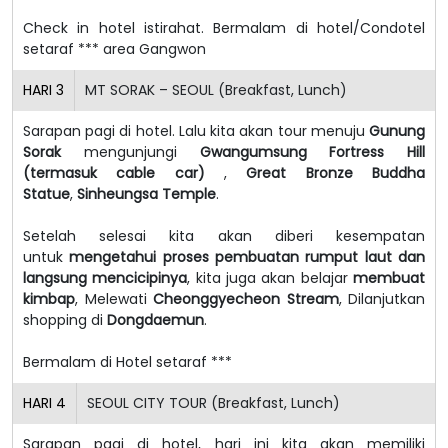
Check in hotel istirahat. Bermalam di hotel/Condotel
setaraf *** area Gangwon
HARI
3
MT SORAK – SEOUL (Breakfast, Lunch)
Sarapan pagi di hotel. Lalu kita akan tour menuju
Gunung
Sorak
mengunjungi
Gwangumsung Fortress Hill
(termasuk cable car)
,
Great Bronze Buddha
Statue
,
Sinheungsa Temple
.
Setelah selesai kita akan diberi kesempatan
untuk
mengetahui proses pembuatan rumput laut dan
langsung mencicipinya
, kita juga akan belajar
membuat
kimbap
, Melewati
Cheonggyecheon Stream
, Dilanjutkan
shopping di
Dongdaemun
.
Bermalam di Hotel setaraf ***
HARI
4
SEOUL CITY TOUR (Breakfast, Lunch)
Sarapan pagi di hotel, hari ini kita akan memiliki