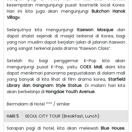
kesempatan mengunjungi pusat kosmetik local Korea.
Hari ini kita juga akan mengunjungi
Bukchon Hanok
Villag
e.
Selanjutnya kita mengunjungi
Itaewon Mosque
dan
dapat shalat sejenak di masjid terkenal di Korea, bagi
yang non muslim dapat berjalan-jalan di jalanan Itaewon
yang sangat terkenal pada drama “Itaewon Class”.
Setelah itu bagi penggemar K-Pop kita akan
mengunjungi pusat K-Pop, yaitu
COEX Mall
, disini kita
dapat menikmari panorama perpustakaan di dalam mall
yang banyak di kita lihat di film drama korea,
Starfield
Library dan Gangnam Style Statue
. Di malam hari kita
akan berbelanja di
Hongdae Youth Avenue
.
Bermalam di Hotel *** / similar
HARI
5
SEOUL CITY TOUR (Breakfast, Lunch)
Sarapan pagi di hotel, kita akan melewati
Blue House
,