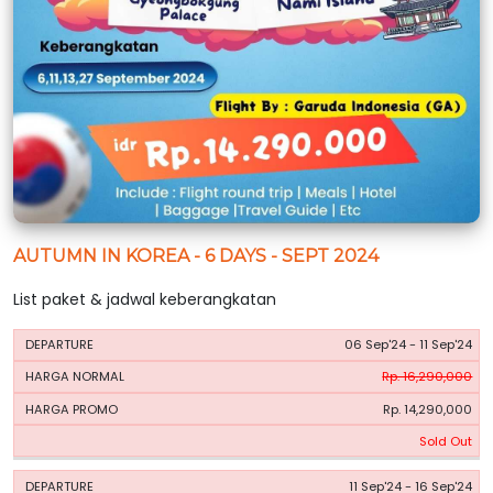
AUTUMN IN KOREA - 6 DAYS - SEPT 2024
List paket & jadwal keberangkatan
HARGA
HARGA
06 Sep'24 - 11 Sep'24
PERIODE
BOOKING
NORMAL
PROMO
Rp. 16,290,000
Rp. 14,290,000
Sold Out
11 Sep'24 - 16 Sep'24