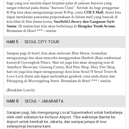
bagi yang non muslim dapat berjalan-jalan di jalanan Itaewon yang
sangat terkenal pada drama “Itaewon Class”. Setelah itu bagi penggemar
K-Pop kita akan mengunjungi pusat K-Pop, yaitu
COEX Mall
, disini kita
dapat menikmari panorama perpustakaan di dalam mall yang banyak di
kita lihat di film drama korea,
Starfield Library dan Gangnam Style
Statue
. Di malam hari kita akan berbelanja di
Hongdae Youth Avenue
.
Bermalam di Hotel *** / similar
HARI
5
SEOUL CITY TOUR
Sarapan pagi di hotel, kita akan melewati Blue House, kemudian
mengunjungi dan akan mencoba menggunakan Hanbok (Baju tradisional
korea) di Gyeongbok Palace. Hari ini juga kita akan shopping tour di
Amethyst Showcase, Ginseng Center,, Red Pine Shop, Duty Free Shop,
hari ini juga kita dapat mengunjungi ikon kota Seoul N Seoul Tower &
Love Lock disini ada dapat meletakkan gembok cinta anda disini dan
Pshopping di Myeongdong Street. Bermalam di Hotel *** / similar
(Breakfast Lunch)
HARI
6
SEOUL - JAKARARTA
Sarapan pagi, lalu mengunjungi Local Supermarket untuk berbelanja
oleh-oleh sebelum ke Incheon Airport. Tiba waktunya diantar ke
Airport untuk kembali ke Jakarta, dan sampai jumpa di tour
selanjutnya bersama kami.