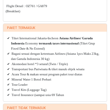
Flight Detail : OZ761 / GA879
(Breakfast)
PAKET TERMASUK
✔
Tiket International Jakarta-Incheon
Asiana Airlines/ Garuda
Indonesia
Economy
termasuk taxes internasional
(Tiket Grup
Fixed Date & No Extend)
✔
Bagasi sesuai dengan ketentuan Airlines (Asiana 1pcs Maks 23kg,
dan Garuda Indonesia 30 kg)
✔
Akomodasi hotel *3 setaraf (Twin / Triple)
✔
Transportasi bus Pariwisata & tiket masuk objek wisata
✔
Acara Tour & makan sesuai program paket tour diatas
✔
Mineral Water 1 Botol Perhari
✔
Tour Leader
✔
Travel Kits (Luggage Tag)
✔
Travel Insurance (sampai usia 69 Tahun
PAKET TIDAK TERMASUK