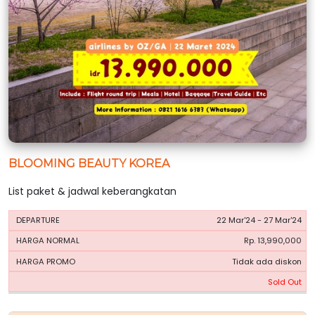
BLOOMING BEAUTY KOREA
List paket & jadwal keberangkatan
HARGA
HARGA
22 Mar'24 - 27 Mar'24
PERIODE
BOOKING
NORMAL
PROMO
Rp. 13,990,000
Tidak ada diskon
Sold Out