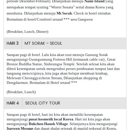
periode Desember-Februari). Dilanjutkan menuju
Nami Island
yang
merupakan tempat syuting “Winter Sonata” serial drama Korea yang
mendunia. Dilanjutkan menuju
Mt Sorak
. Check in hotel istirahat.
Bermalam di hotel/Condotel setaraf *** area Gangwon
(Breakfast, Lunch, Dinner)
HARI
3
MT SORAK – SEOUL
Sarapan pagi di hotel. Lalu kita akan tour menuju Gunung Sorak
mengunjungi Gwangumsung Fortress Hill (termasuk cable car) , Great
Bronze Buddha Statue, Sinheungsa Temple. Setelah selesai kita akan
diberi kesempatan untuk mengetahui proses pembuatan rumput laut dan
langsung mencicipinya, kita juga akan belajar membuat kimbap,
Melewati Cheonggyecheon Stream, Dilanjutkan shopping di
Dongdaemun. Bermalam di Hotel setaraf ***
(Breakfast, Lunch)
HARI
4
SEOUL CITY TOUR
Sarapan pagi di hotel, hari ini kita akan memiliki kesempatan
mengunjungi
pusat kosmetik local Korea
. Hari ini kita juga akan
mengunjungi
Bukchon Hanok Village
. Selanjutnya kita mengunjungi
Itaewon Mosque
dan dapat shalat sejenak di masjid terkenal di Korea,