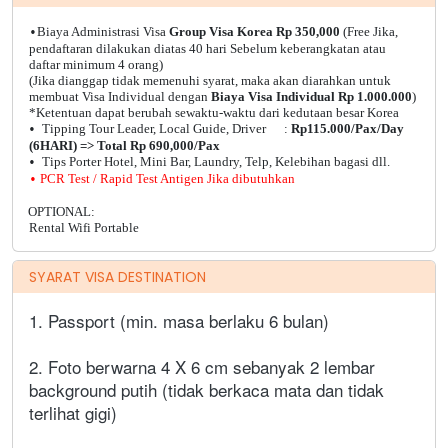
Biaya Administrasi Visa
Group Visa Korea Rp 350,000
(Free Jika,
•
pendaftaran dilakukan diatas 40 hari Sebelum keberangkatan atau
daftar minimum 4 orang)
(Jika dianggap tidak memenuhi syarat, maka akan diarahkan untuk
membuat Visa Individual dengan
Biaya Visa Individual Rp 1.000.000
)
*Ketentuan dapat berubah sewaktu-waktu dari kedutaan besar Korea
Tipping Tour Leader, Local Guide, Driver :
Rp115.000/Pax/Day
•
(6HARI) => Total Rp 690,000/Pax
Tips Porter Hotel, Mini Bar, Laundry, Telp, Kelebihan bagasi dll.
•
PCR Test / Rapid Test Antigen Jika dibutuhkan
•
OPTIONAL:
Rental Wifi Portable
SYARAT VISA DESTINATION
1. Passport (min. masa berlaku 6 bulan)
2. Foto berwarna 4 X 6 cm sebanyak 2 lembar
background putih (tidak berkaca mata dan tidak
terlihat gigi)