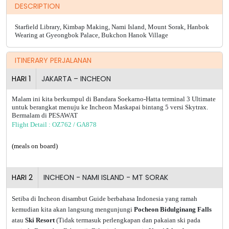
DESCRIPTION
Starfield Library, Kimbap Making, Nami Island, Mount Sorak, Hanbok
Wearing at Gyeongbok Palace, Bukchon Hanok Village
ITINERARY PERJALANAN
HARI
1
JAKARTA – INCHEON
Malam ini kita berkumpul di Bandara Soekarno-Hatta terminal 3 Ultimate
untuk berangkat menuju ke Incheon Maskapai bintang 5 versi Skytrax.
Bermalam di PESAWAT
Flight Detail : OZ762 / GA878
(meals on board)
HARI
2
INCHEON - NAMI ISLAND - MT SORAK
Setiba di Incheon disambut Guide berbahasa Indonesia yang ramah
kemudian kita akan langsung mengunjungi
Pocheon Bidulginang Falls
atau
Ski Resort
(Tidak termasuk perlengkapan dan pakaian ski pada