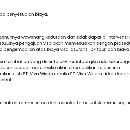
h ada penyesuaian biaya.
epenuhnya wewenang kedutaan dan tidak dapat di Intervensi o
etujuinya pengajuan visa akan menyesuaikan dengan prosedur 
da pengembalian atas biaya visa, asuransi, DP tour, dan biaya
visa tambahan yang diminta oleh kedutaan jika ada kekurang
lasan pribadi maka resiko akan dikembalikan ke peserta
akukan oleh PT. Viva Wisata, maka PT. Viva Wisata tidak dap
sebut.
iki hak untuk menerima dan menolak tamu untuk berkunjung. A