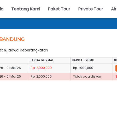
da
Tentang Kami
Paket Tour
Private Tour
Air
 BANDUNG
ket & jadwal keberangkatan
HARGA NORMAL
HARGA PROMO
B
26 - 01 Mar'26
Rp. 2,000,000
Rp. 1,900,000
26 - 01 Mar'26
Rp. 2,000,000
Tidak ada diskon