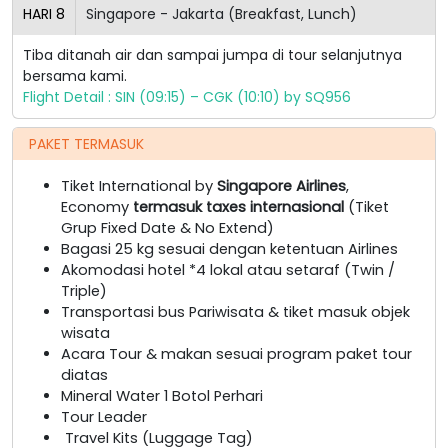
HARI
8
Singapore - Jakarta (Breakfast, Lunch)
Tiba ditanah air dan sampai jumpa di tour selanjutnya
bersama kami.
Flight Detail : SIN (09:15) – CGK (10:10) by SQ956
PAKET TERMASUK
Tiket International by
Singapore Airlines
,
Economy
termasuk taxes internasional
(Tiket
Grup Fixed Date & No Extend)
Bagasi 25 kg sesuai dengan ketentuan Airlines
Akomodasi hotel *4 lokal atau setaraf (Twin /
Triple)
Transportasi bus Pariwisata & tiket masuk objek
wisata
Acara Tour & makan sesuai program paket tour
diatas
Mineral Water 1 Botol Perhari
Tour Leader
Travel Kits (Luggage Tag)