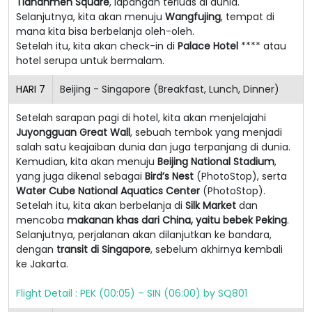
Tiananmen Square
, lapangan terluas di dunia.
Selanjutnya, kita akan menuju
Wangfujing
, tempat di
mana kita bisa berbelanja oleh-oleh.
Setelah itu, kita akan check-in di
Palace Hotel
**** atau
hotel serupa untuk bermalam.
HARI
7
Beijing - Singapore (Breakfast, Lunch, Dinner)
Setelah sarapan pagi di hotel, kita akan menjelajahi
Juyongguan Great Wall
, sebuah tembok yang menjadi
salah satu keajaiban dunia dan juga terpanjang di dunia.
Kemudian, kita akan menuju
Beijing National Stadium
,
yang juga dikenal sebagai
Bird’s Nest
(PhotoStop), serta
Water Cube National Aquatics Center
(PhotoStop).
Setelah itu, kita akan berbelanja di
Silk Market
dan
mencoba
makanan khas dari China, yaitu bebek Peking
.
Selanjutnya, perjalanan akan dilanjutkan ke bandara,
dengan
transit di Singapore
, sebelum akhirnya kembali
ke Jakarta.
Flight Detail : PEK (00:05) – SIN (06:00) by SQ801