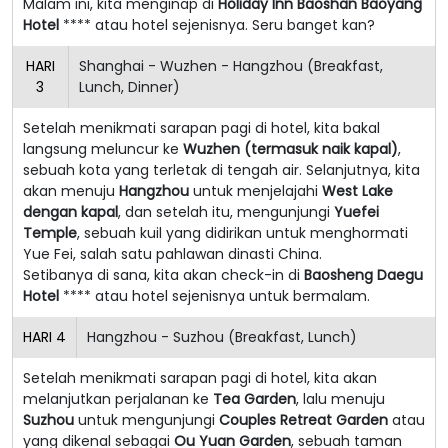
Malam ini, kita menginap di
Holiday Inn Baoshan Baoyang
Hotel
**** atau hotel sejenisnya. Seru banget kan?
HARI
Shanghai - Wuzhen - Hangzhou (Breakfast,
3
Lunch, Dinner)
Setelah menikmati sarapan pagi di hotel, kita bakal
langsung meluncur ke
Wuzhen (termasuk naik kapal)
,
sebuah kota yang terletak di tengah air. Selanjutnya, kita
akan menuju
Hangzhou
untuk menjelajahi
West Lake
dengan kapal
, dan setelah itu, mengunjungi
Yuefei
Temple
, sebuah kuil yang didirikan untuk menghormati
Yue Fei, salah satu pahlawan dinasti China.
Setibanya di sana, kita akan check-in di
Baosheng Daegu
Hotel
**** atau hotel sejenisnya untuk bermalam.
HARI
4
Hangzhou - Suzhou (Breakfast, Lunch)
Setelah menikmati sarapan pagi di hotel, kita akan
melanjutkan perjalanan ke
Tea Garden
, lalu menuju
Suzhou
untuk mengunjungi
Couples Retreat Garden
atau
yang dikenal sebagai
Ou Yuan Garden
, sebuah taman