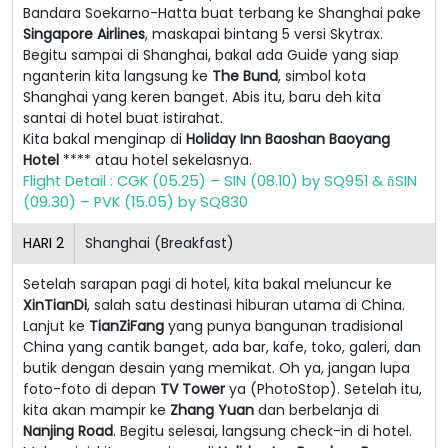
Bandara Soekarno-Hatta buat terbang ke Shanghai pake
Singapore Airlines
, maskapai bintang 5 versi Skytrax.
Begitu sampai di Shanghai, bakal ada Guide yang siap
nganterin kita langsung ke
The Bund
, simbol kota
Shanghai yang keren banget. Abis itu, baru deh kita
santai di hotel buat istirahat.
Kita bakal menginap di
Holiday Inn Baoshan Baoyang
Hotel
**** atau hotel sekelasnya.
Flight Detail : CGK (05.25) – SIN (08.10) by SQ951 &
SIN
ñ
(09.30) – PVK (15.05) by SQ830
HARI
2
Shanghai (Breakfast)
Setelah sarapan pagi di hotel, kita bakal meluncur ke
XinTianDi
, salah satu destinasi hiburan utama di China.
Lanjut ke
TianZiFang
yang punya bangunan tradisional
China yang cantik banget, ada bar, kafe, toko, galeri, dan
butik dengan desain yang memikat. Oh ya, jangan lupa
foto-foto di depan
TV Tower
ya (PhotoStop). Setelah itu,
kita akan mampir ke
Zhang Yuan
dan berbelanja di
Nanjing Road
. Begitu selesai, langsung check-in di hotel.