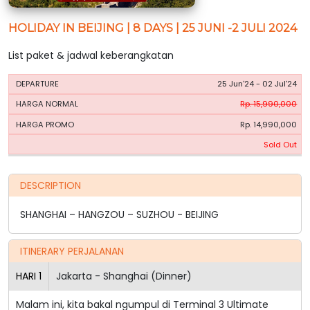
HOLIDAY IN BEIJING | 8 DAYS | 25 JUNI -2 JULI 2024
List paket & jadwal keberangkatan
HARGA
HARGA
25 Jun'24 - 02 Jul'24
PERIODE
BOOKING
NORMAL
PROMO
Rp. 15,990,000
Rp. 14,990,000
Sold Out
DESCRIPTION
SHANGHAI – HANGZOU – SUZHOU - BEIJING
ITINERARY PERJALANAN
HARI
1
Jakarta - Shanghai (Dinner)
Malam ini, kita bakal ngumpul di Terminal 3 Ultimate