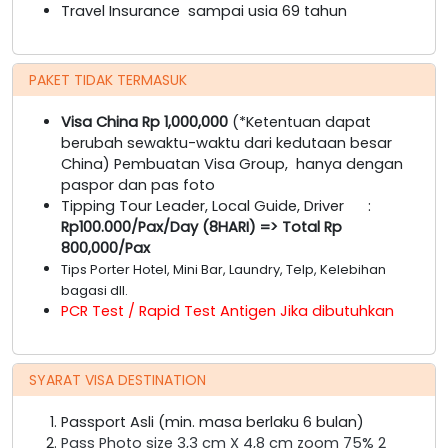
Travel Insurance sampai usia 69 tahun
PAKET TIDAK TERMASUK
Visa China Rp 1,000,000
(*Ketentuan dapat
berubah sewaktu-waktu dari kedutaan besar
China) Pembuatan Visa Group, hanya dengan
paspor dan pas foto
Tipping Tour Leader, Local Guide, Driver :
Rp100.000/Pax/Day (8HARI) => Total Rp
800,000/Pax
Tips Porter Hotel, Mini Bar, Laundry, Telp, Kelebihan
bagasi dll.
PCR Test / Rapid Test Antigen Jika dibutuhkan
SYARAT VISA DESTINATION
Passport Asli (min. masa berlaku 6 bulan)
Pass Photo size 3,3 cm X 4,8 cm zoom 75% 2