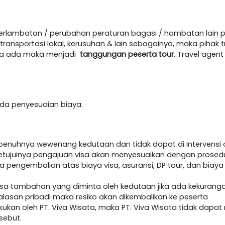
terlambatan / perubahan peraturan bagasi / hambatan lain 
ansportasi lokal, kerusuhan & lain sebagainya, maka pihak t
jika ada maka menjadi
tanggungan peserta tour
. Travel age
h ada penyesuaian biaya.
epenuhnya wewenang kedutaan dan tidak dapat di Intervensi o
etujuinya pengajuan visa akan menyesuaikan dengan prosedur 
da pengembalian atas biaya visa, asuransi, DP tour, dan biaya
visa tambahan yang diminta oleh kedutaan jika ada kekurang
lasan pribadi maka resiko akan dikembalikan ke peserta
akukan oleh PT. Viva Wisata, maka PT. Viva Wisata tidak dap
sebut.