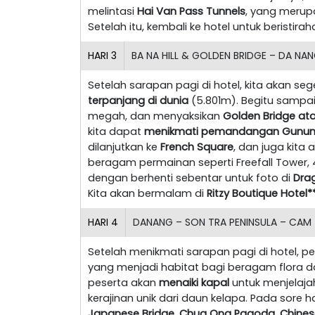
melintasi
Hai Van Pass Tunnels
, yang merup
Setelah itu, kembali ke hotel untuk beristir
HARI
3
BA NA HILL & GOLDEN BRIDGE – DA NANG
Setelah sarapan pagi di hotel, kita akan s
terpanjang di dunia
(5.801m). Begitu sampai
megah, dan menyaksikan
Golden Bridge at
kita dapat
menikmati pemandangan Gunun
dilanjutkan ke
French Square
, dan juga kita
beragam permainan seperti Freefall Tower, 4-
dengan berhenti sebentar untuk foto di
Drag
Kita akan bermalam di
Ritzy Boutique Hotel*
HARI
4
DANANG – SON TRA PENINSULA – CAM 
Setelah menikmati sarapan pagi di hotel, 
yang menjadi habitat bagi beragam flora d
peserta akan
menaiki kapal
untuk menjelaja
kerajinan unik dari daun kelapa. Pada sore 
Japanese Bridge, Chua Ong Pagoda, Chinese