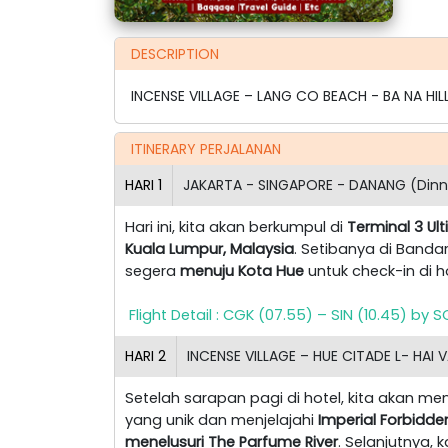
DESCRIPTION
INCENSE VILLAGE – LANG CO BEACH - BA NA H
ITINERARY PERJALANAN
HARI
1
JAKARTA - SINGAPORE - DANANG (Dinn
Hari ini, kita akan berkumpul di
Terminal 3 U
Kuala Lumpur, Malaysia
. Setibanya di Band
segera
menuju Kota Hue
untuk check-in di h
Flight Detail : CGK (07.55) – SIN (10.45) by
HARI
2
INCENSE VILLAGE – HUE CITADE L- HAI
Setelah sarapan pagi di hotel, kita akan m
yang unik dan menjelajahi
Imperial Forbidde
menelusuri The Parfume River
. Selanjutnya