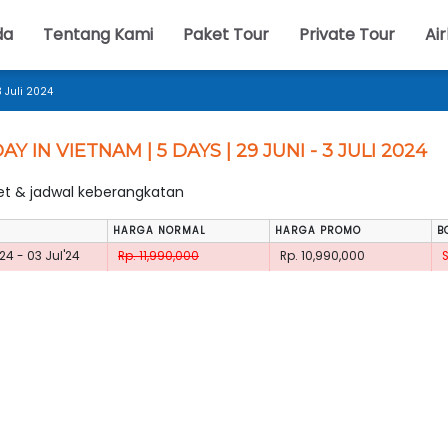
da
Tentang Kami
Paket Tour
Private Tour
Air
3 Juli 2024
AY IN VIETNAM | 5 DAYS | 29 JUNI - 3 JULI 2024
ket & jadwal keberangkatan
HARGA NORMAL
HARGA PROMO
B
24 - 03 Jul'24
Rp. 11,990,000
Rp. 10,990,000