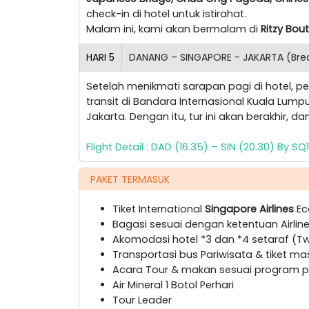
check-in di hotel untuk istirahat.
Malam ini, kami akan bermalam di
Ritzy Bou
HARI
5
DANANG – SINGAPORE - JAKARTA (Break
Setelah menikmati sarapan pagi di hotel, 
transit di Bandara Internasional Kuala Lum
Jakarta. Dengan itu, tur ini akan berakhir, 
Flight Detail : DAD (16.35) – SIN (20.30) By 
PAKET TERMASUK
Tiket International
Singapore Airlines
Ec
Bagasi sesuai dengan ketentuan Airlin
Akomodasi hotel *3 dan *4 setaraf (Twi
Transportasi bus Pariwisata & tiket ma
Acara Tour & makan sesuai program pa
Air Mineral 1 Botol Perhari
Tour Leader