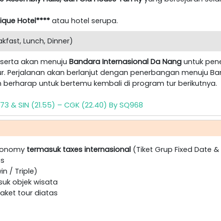
tique Hotel****
atau hotel serupa.
fast, Lunch, Dinner)
peserta akan menuju
Bandara Internasional Da Nang
untuk pen
pur. Perjalanan akan berlanjut dengan penerbangan menuju Ba
dan berharap untuk bertemu kembali di program tur berikutnya.
SQ173 & SIN (21.55) – CGK (22.40) By SQ968
onomy
termasuk taxes internasional
(Tiket Grup Fixed Date &
es
n / Triple)
suk objek wisata
ket tour diatas