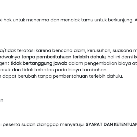
iki hak untuk menerima dan menolak tamu untuk berkunjung. A
/tidak teratasi karena bencana alam, kerusuhan, suasana m
jadwalnya
tanpa pemberitahuan terlebih dahulu
, hal ini dem
agent
tidak bertanggung jawab
dalam pengembalian biaya at
masuk dan tidak terbatas pada biaya tambahan.
an dapat berubah tanpa pemberitahuan terlebih dahulu.
an
i peserta sudah dianggap menyetujui
SYARAT DAN KETENTUA