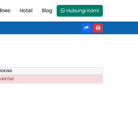
lines
Hotel
Blog
Hubungi Kami
OOKING
Sold Out