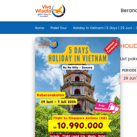
Beran
Home
Paket Tour
Holiday In Vietnam | 5 Days | 29 Juni - 
HOLID
List pa
PERIODE
29 Jun'