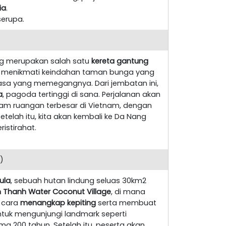
ia
.
serupa.
ng merupakan salah satu
kereta gantung
, menikmati keindahan taman bunga yang
asa yang memegangnya. Dari jembatan ini,
a
, pagoda tertinggi di sana. Perjalanan akan
lam ruangan terbesar di Vietnam, dengan
etelah itu, kita akan kembali ke Da Nang
istirahat.
)
ula
, sebuah hutan lindung seluas 30km2
Thanh Water Coconut Village
, di mana
 cara
menangkap kepiting
serta membuat
tuk mengunjungi landmark seperti
a 200 tahun. Setelah itu, peserta akan