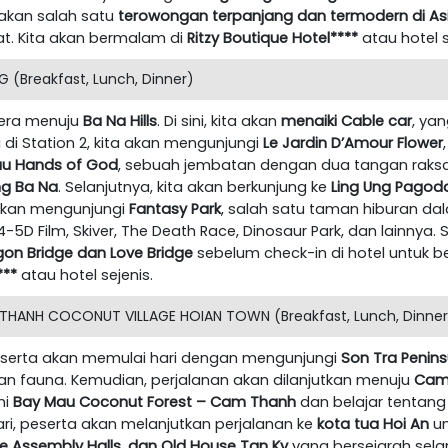
akan salah satu
terowongan terpanjang dan termodern di As
ahat. Kita akan bermalam di
Ritzy Boutique Hotel****
atau hotel 
 (Breakfast, Lunch, Dinner)
egera menuju
Ba Na Hills
. Di sini, kita akan
menaiki Cable car
, ya
 di Station 2, kita akan mengunjungi
Le Jardin D’Amour Flower
au Hands of God
, sebuah jembatan dengan dua tangan raks
g Ba Na
. Selanjutnya, kita akan berkunjung ke
Ling Ung Pagod
 akan mengunjungi
Fantasy Park
, salah satu taman hiburan da
5D Film, Skiver, The Death Race, Dinosaur Park, dan lainnya. S
on Bridge dan Love Bridge
sebelum check-in di hotel untuk ber
***
atau hotel sejenis.
THANH COCONUT VILLAGE HOIAN TOWN (Breakfast, Lunch, Dinner
peserta akan memulai hari dengan mengunjungi
Son Tra Penins
an fauna. Kemudian, perjalanan akan dilanjutkan menuju
Cam 
hi
Bay Mau Coconut Forest – Cam Thanh
dan belajar tentang
hari, peserta akan melanjutkan perjalanan ke
kota tua Hoi An
un
 Assembly Halls, dan Old House Tan Ky
yang bersejarah selam