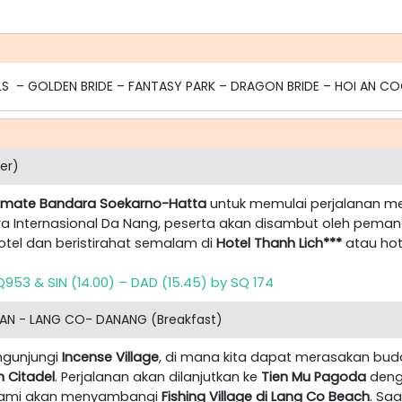
ILLS – GOLDEN BRIDE – FANTASY PARK – DRAGON BRIDE – HOI AN C
er)
ltimate Bandara Soekarno-Hatta
untuk memulai perjalanan m
ara Internasional Da Nang, peserta akan disambut oleh pema
otel dan beristirahat semalam di
Hotel Thanh Lich***
atau hot
 SQ953 & SIN (14.00) – DAD (15.45) by SQ 174
 VAN - LANG CO- DANANG (Breakfast)
engunjungi
Incense Village
, di mana kita dapat merasakan bud
n Citadel
. Perjalanan akan dilanjutkan ke
Tien Mu Pagoda
deng
, kami akan menyambangi
Fishing Village di Lang Co Beach
. Sa