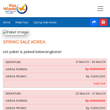
Home
Paket Tour
Spring Sale Korea
SPRING SALE KOREA
List paket & jadwal keberangkatan
HARGA
HARGA
21 Mar'24 - 26 Mar'24
PERIODE
BOOKING
NORMAL
PROMO
Rp. 13,990,000
Rp. 11,990,000
Sold Out
22 Mar'24 - 27 Mar'24
Rp. 13,990,000
Rp. 11,990,000