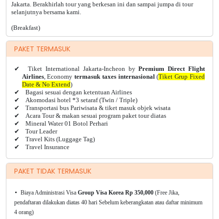
Jakarta. Berakhirlah tour yang berkesan ini dan sampai jumpa di tour
selanjutnya bersama kami.
(Breakfast)
PAKET TERMASUK
✔
Tiket International Jakarta-Incheon by
Premium Direct Flight
Airlines
, Economy
termasuk taxes internasional
(
Tiket Grup Fixed
Date & No Extend
)
✔
Bagasi sesuai dengan ketentuan Airlines
✔
Akomodasi hotel *3 setaraf (Twin / Triple)
✔
Transportasi bus Pariwisata & tiket masuk objek wisata
✔
Acara Tour & makan sesuai program paket tour diatas
✔
Mineral Water 01 Botol Perhari
✔
Tour Leader
✔
Travel Kits (Luggage Tag)
✔
Travel Insurance
PAKET TIDAK TERMASUK
Biaya Administrasi Visa
Group Visa Korea Rp 350,000
(Free Jika,
•
pendaftaran dilakukan diatas 40 hari Sebelum keberangkatan atau daftar minimum
4 orang)