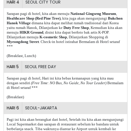
HARI
4
SEOUL CITY TOUR
Sarapan pagi di hotel, kita akan menuju
National Gingseng Museum
,
Healthcare Shop (Red Pine Tree)
, kita juga akan mengunjungi
Bukchon
Hanok Village
dimana kita dapat melihat rumah tradisional dari Korea
yaitu rumah Hanok, Dilanjutkan ke
Duty Free Shop
, Kemudian kita akan
menuju
HIKR Ground
, disini kita dapat berfoto bak artis K-POP.
Dilanjutkan menuju
K-cosmetic Shop
, Dilanjutkan Shopping di
Myeongdong Street
. Check-in hotel istirahat Bermalam di Hotel setaraf
***
(Breakfast, Lunch)
HARI
5
SEOUL FREE DAY
Sarapan pagi di hotel, Hari ini kita bebas kemanapun yang kita mau
dengan sendiri
(Free Time: NO Bus, No Guide, No Tour Leader)
Bermalam
di Hotel setaraf ***
(Breakfast)
HARI
6
SEOUL-JAKARTA
Pagi ini kita akan berangkat dari hotel, Setelah itu kita akan mengunjungi
Local Supermarket dan sarapan di restaurant sebelum ke bandara untuk
berbelanja snack. Tiba waktunya diantar ke Airport untuk kembali ke