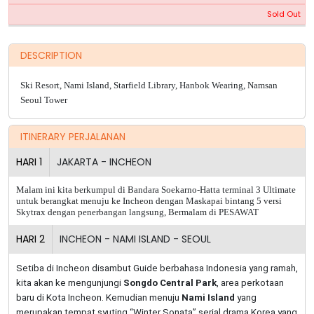
Sold Out
DESCRIPTION
Ski Resort,
Nami Island
,
Starfield Library,
Hanbok Wearing, Namsan
Seoul Tower
ITINERARY PERJALANAN
HARI
1
JAKARTA - INCHEON
Malam ini kita berkumpul di Bandara Soekarno-Hatta terminal 3 Ultimate
untuk berangkat menuju ke Incheon dengan Maskapai bintang 5 versi
Skytrax dengan penerbangan langsung, Bermalam di PESAWAT
HARI
2
INCHEON - NAMI ISLAND - SEOUL
Setiba di Incheon disambut Guide berbahasa Indonesia yang ramah,
kita akan ke mengunjungi
Songdo Central Park
, area perkotaan
baru di Kota Incheon. Kemudian menuju
Nami Island
yang
merupakan tempat syuting “Winter Sonata” serial drama Korea yang