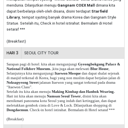
mendunia. Dilanjutkan menuju
Gangnam COEX Mall
dimana kita
dapat berbelanja oleh-oleh disana, disini terdapat
Starfield
Library
, tempat syuting banyak drama Korea dan Gangnam Style
Statue. Setelah itu, Check in hotel istirahat. Bermalam di Hotel
setaraf ***
(Breakfast)
HARI
3
SEOUL CITY TOUR
Sarapan pagi di hotel. kita akan mengunjungi
Gyeongbokgung Palace &
National Folkfore Museum.
,kita juga akan melewati
Blue House
,
Selanjutnya kita mengunjungi
Itaewon Mosque
dan dapat shalat sejenak
di masjid terkenal di Korea, bagi yang non muslim dapat berjalan-jalan di
Noksapyeong Street
jalanan Itaewon yang sangat terkenal pada drama
“Itaewon Class”.
Setelah itu kita akan menuju
Making Kimbap dan Hanbok Wearing.
Hari ini kita akan menuju
Namsan Seoul Tower
, disini kita akan
menikmati panorama kota Seoul yang indah dari ketinggian, dan dapat
meletakkan gembok cinta di Love & Lock. Dilanjutkan shopping di
Dongdaemun
. Check-in hotel istirahat. Bermalam di Hotel setaraf ***
(Breakfast)