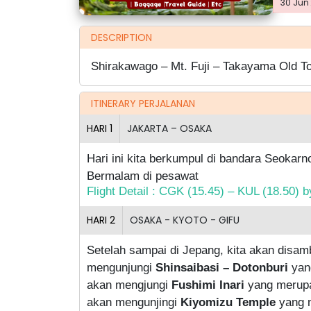
30 Jun'
DESCRIPTION
Shirakawago – Mt. Fuji – Takayama Old T
ITINERARY PERJALANAN
HARI
1
JAKARTA – OSAKA
Hari ini kita berkumpul di bandara Seoka
Bermalam di pesawat
Flight Detail : CGK (15.45) – KUL (18.50
HARI
2
OSAKA - KYOTO - GIFU
Setelah sampai di Jepang, kita akan disam
mengunjungi
Shinsaibasi – Dotonburi
yang
akan mengjungi
Fushimi Inari
yang merupak
akan mengunjingi
Kiyomizu Temple
yang m