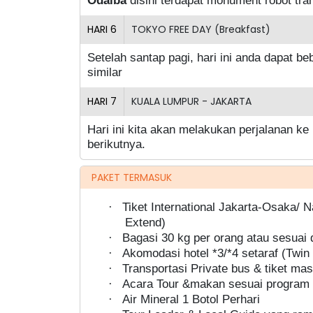
HARI
6
TOKYO FREE DAY (Breakfast)
Setelah santap pagi, hari ini anda dapat b
similar
HARI
7
KUALA LUMPUR - JAKARTA
Hari ini kita akan melakukan perjalanan 
berikutnya.
PAKET TERMASUK
Tiket International Jakarta-Osaka/ 
·
Extend)
Bagasi 30 kg per orang atau sesuai 
·
Akomodasi hotel *3/*4 setaraf (Twin /
·
Transportasi Private bus & tiket ma
·
Acara Tour &makan sesuai program p
·
Air Mineral 1 Botol Perhari
·