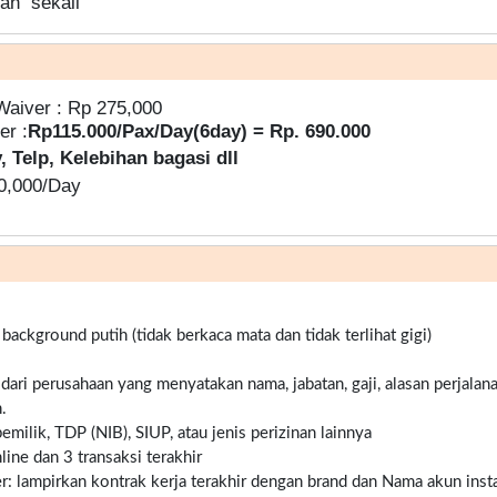
ah sekali
Waiver : Rp 275,000
er :
Rp115.000/Pax/Day(6day) = Rp. 690.000
, Telp, Kelebihan bagasi dll
70,000/Day
ckground putih (tidak berkaca mata dan tidak terlihat gigi)
 dari perusahaan yang menyatakan nama, jabatan, gaji, alasan perjalana
.
milik, TDP (NIB), SIUP, atau jenis perizinan lainnya
ine dan 3 transaksi terakhir
er: lampirkan kontrak kerja terakhir dengan brand dan Nama akun inst