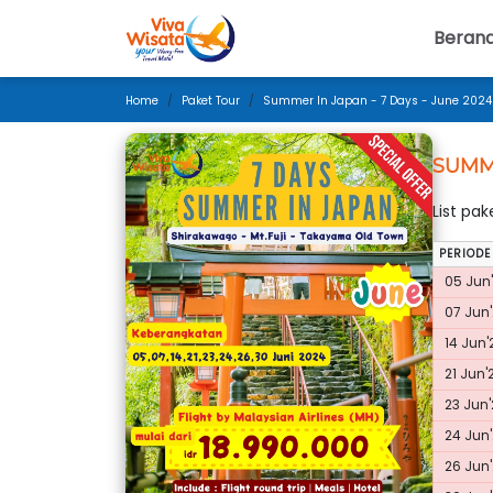
Beran
Home
Paket Tour
Summer In Japan - 7 Days - June 2024
SUMME
List pa
PERIODE
05 Jun'
07 Jun'
14 Jun'
21 Jun'
23 Jun'
24 Jun'
26 Jun'