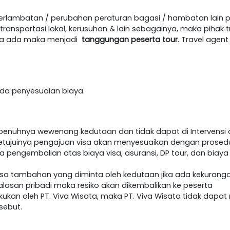
terlambatan / perubahan peraturan bagasi / hambatan lain 
ansportasi lokal, kerusuhan & lain sebagainya, maka pihak t
jika ada maka menjadi
tanggungan peserta tour
. Travel age
h ada penyesuaian biaya.
epenuhnya wewenang kedutaan dan tidak dapat di Intervensi o
etujuinya pengajuan visa akan menyesuaikan dengan prosedur 
da pengembalian atas biaya visa, asuransi, DP tour, dan biaya
visa tambahan yang diminta oleh kedutaan jika ada kekurang
lasan pribadi maka resiko akan dikembalikan ke peserta
akukan oleh PT. Viva Wisata, maka PT. Viva Wisata tidak dap
sebut.