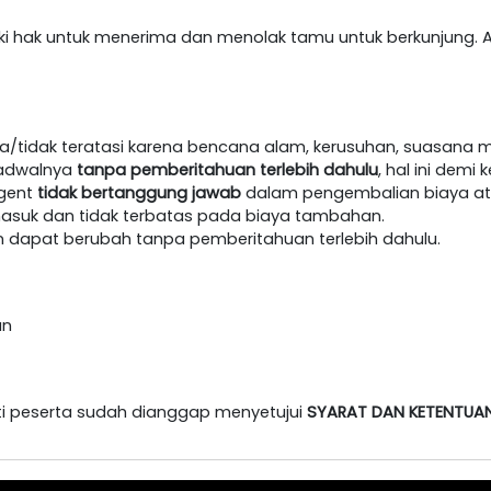
iki hak untuk menerima dan menolak tamu untuk berkunjung. A
/tidak teratasi karena bencana alam, kerusuhan, suasana m
jadwalnya
tanpa pemberitahuan terlebih dahulu
, hal ini dem
agent
tidak bertanggung jawab
dalam pengembalian biaya at
masuk dan tidak terbatas pada biaya tambahan.
an dapat berubah tanpa pemberitahuan terlebih dahulu.
an
i peserta sudah dianggap menyetujui
SYARAT DAN KETENTUA