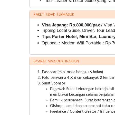
Tour Leader & Local Guide yang ram
·
PAKET TIDAK TERMASUK
Visa Jepang: Rp.800.000/pax
/ Visa 
Tipping Local Guide, Driver, Tour Lead
Tips Porter Hotel, Mini Bar, Laundry
Optional :
Modem Wifi Portable : Rp 
SYARAT VISA DESTINATION
Passport (min. masa berlaku 6 bulan)
Foto berwarna 4 X 6 cm sebanyak 2 lembar ba
Surat Sponsor
Pegawai: Surat keterangan bekerja asli
membiayai keuangan selama perjalanan
Pemilik perusahaan: Surat keterangan pe
Olshop : lampirkan screenshot toko onl
Freelance / Content creator / Influenc