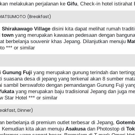
akan melakukan perjalanan ke
Gifu
, Check-in hotel istirahat
MATSUMOTO (Breakfast)
i
Shirakawago Village
disini kita dapat melihat rumah tradi
 town
yang merupakan kawasan pedesaan dengan bangunan t
dapat berbelanja souvenir khas Jepang. Dilanjutkan menuju
Ma
 *** or similar
gi
Gunung Fuji
yang merupakan gunung terindah dan tertingg
ti suasana desa di jepang yang terkenal akan 8 sumber mata
tai sambil berswafoto dengan pemandangan Gunung Fuji yang 
Yukata
yang merupakan baju tradisional Jepang dan juga m
Star Hotel *** or similar
kfast, Dinner)
an berbelanja di premium outlet terbesar di Jepang,
Gotemb
. Kemudian kita akan menuju
Asakusa
dan Photostop di
Tok
nsformer yang sangat besar. Bermalam di T mark Omori Hotel