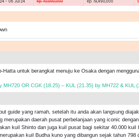
24 - 06 Jul'24
Rp. 19,990,000
Rp. 19,490,000
own
rno-Hatta untuk berangkat menuju ke Osaka dengan mengguna
) by MH720 OR CGK (18.25) – KUL (21.35) by MH722 & KUL (
but guide yang ramah, setelah itu anda akan langsung diaja
 merupakan daerah pusat perbelanjaan yang iconic dengan 
an kuil Shinto dan juga kuil pusat bagi sekitar 40.000 kuil I
erupakan kuil Budha kuno yang dibangun sejak tahun 798 d