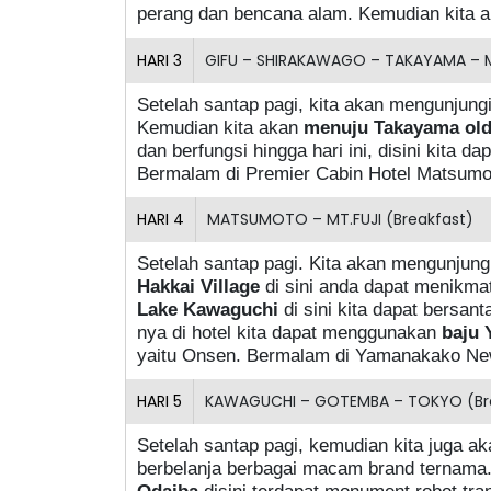
perang dan bencana alam. Kemudian kita 
HARI
3
GIFU – SHIRAKAWAGO – TAKAYAMA – 
Setelah santap pagi, kita akan mengunjung
Kemudian kita akan
menuju Takayama old
dan berfungsi hingga hari ini, disini kita 
Bermalam di Premier Cabin Hotel Matsumoto
HARI
4
MATSUMOTO – MT.FUJI (Breakfast)
Setelah santap pagi. Kita akan mengunjun
Hakkai Village
di sini anda dapat menikma
Lake Kawaguchi
di sini kita dapat bersan
nya di hotel kita dapat menggunakan
baju 
yaitu Onsen. Bermalam di Yamanakako New 
HARI
5
KAWAGUCHI – GOTEMBA – TOKYO (Brea
Setelah santap pagi, kemudian kita juga ak
berbelanja berbagai macam brand ternama
Odaiba
disini terdapat monument robot tra