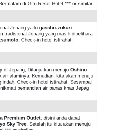
 Bermalam di Gifu Resol Hotel *** or similar
tional Jepang yaitu
gassho-zukuri
.
radisional Jepang yang masih dipelihara
tsumoto.
Check-in hotel istirahat.
i di Jepang, Dilanjutkan menuju
Oshino
 air alaminya. Kemudian, kita akan menuju
indah. Check-in hotel istirahat. Sesampai
enikmati pemandian air panas khas Jepag
a Premium Outlet
, disini anda dapat
yo Sky Tree
. Setelah itu kita akan menuju
 *** or similar