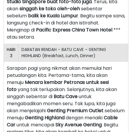
Studio Singapore buat foto-foto juga
. Terus, kita
akan
singgah ke toko oleh-oleh
sebentar
sebelum
balik ke Kuala Lumpur
. Begitu sampe sana,
langsung check-in di hotel dan istirahat.
Menginap di
Pacific Express China Town Hotel
***
atau setara.
HARI
DARATAN RENDAH – BATU CAVE – GENTING
3
HIGHLAND (Breakfast, Lunch, Dinner)
Sarapan pagi yang nikmat akan memulai hari
petualangan kita. Pertama-tama, kita akan
menuju
Menara kembar Petronas untuk sesi
foto
yang tak terlupakan. Selanjutnya, kita akan
singgah sebentar di
Batu Cave
untuk
mengabadikan momen seru. Tak lupa, kita juga
akan menjelajahi
Genting Premium Outlet
sebelum
menuju
Genting Highland
dengan menaiki
Cable
Car
untuk mencapai
Sky Avenue Genting
. Begitu
malam tiba, kita akan kembali ke hotel untuk