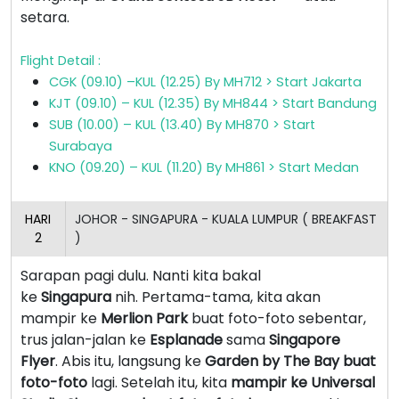
setara.
Flight Detail :
CGK (09.10) –KUL (12.25) By MH712 > Start Jakarta
KJT (09.10) – KUL (12.35) By MH844 > Start Bandung
SUB (10.00) – KUL (13.40) By MH870 > Start
Surabaya
KNO (09.20) – KUL (11.20) By MH861 > Start Medan
HARI
JOHOR - SINGAPURA - KUALA LUMPUR ( BREAKFAST
2
)
Sarapan pagi dulu. Nanti kita bakal
ke
Singapura
nih. Pertama-tama, kita akan
mampir ke
Merlion Park
buat foto-foto sebentar,
trus jalan-jalan ke
Esplanade
sama
Singapore
Flyer
. Abis itu, langsung ke
Garden by The Bay buat
foto-foto
lagi. Setelah itu, kita
mampir ke Universal