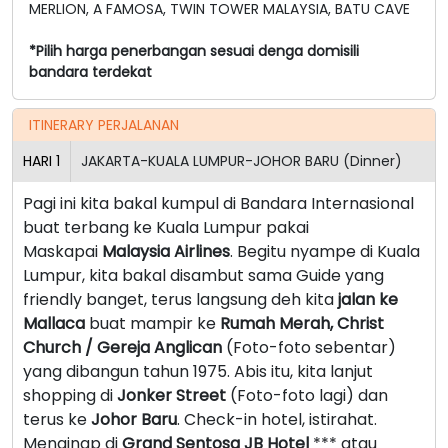
MERLION,
A FAMOSA
, TWIN TOWER MALAYSIA, BATU CAVE
*Pilih harga penerbangan sesuai denga domisili
bandara terdekat
ITINERARY PERJALANAN
HARI
1
JAKARTA-KUALA LUMPUR-JOHOR BARU (Dinner)
Pagi ini kita bakal kumpul di Bandara Internasional
buat terbang ke Kuala Lumpur pakai
Maskapai
Malaysia Airlines
. Begitu nyampe di Kuala
Lumpur, kita bakal disambut sama Guide yang
friendly banget, terus langsung deh kita
jalan ke
Mallaca
buat mampir ke
Rumah Merah, Christ
Church / Gereja Anglican
(Foto-foto sebentar)
yang dibangun tahun 1975. Abis itu, kita lanjut
shopping di
Jonker Street
(Foto-foto lagi) dan
terus ke
Johor Baru
. Check-in hotel, istirahat.
Menginap di
Grand Sentosa JB Hotel
*** atau