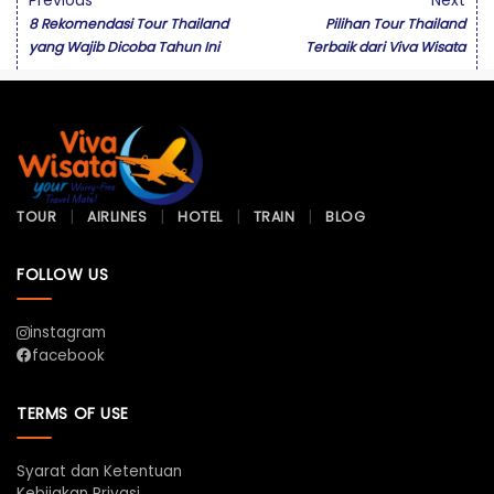
Previous
Next
8 Rekomendasi Tour Thailand
Pilihan Tour Thailand
yang Wajib Dicoba Tahun Ini
Terbaik dari Viva Wisata
TOUR
AIRLINES
HOTEL
TRAIN
BLOG
FOLLOW US
instagram
facebook
TERMS OF USE
Syarat dan Ketentuan
Kebijakan Privasi