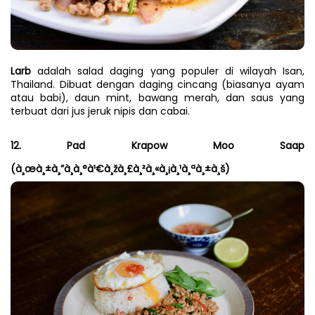
Larb
 adalah salad daging yang populer di wilayah Isan, 
Thailand. Dibuat dengan daging cincang (biasanya ayam 
atau babi), daun mint, bawang merah, dan saus yang 
terbuat dari jus jeruk nipis dan cabai.
12. Pad Krapow Moo Saap 
(à¸œà¸±à¸”à¸à¸°à¹€à¸žà¸£à¸²à¸«à¸¡à¸¹à¸ªà¸±à¸š)