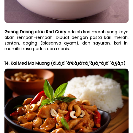
Gaeng Daeng atau Red Curry
 adalah kari merah yang kaya 
akan rempah-rempah. Dibuat dengan pasta kari merah, 
santan, daging (biasanya ayam), dan sayuran, kari ini 
memiliki rasa pedas dan manis.
14. Kai Med Ma Muang (à¹„à¸à¹ˆà¹€à¸¡à¹‡à¸”à¸¡à¸°à¸¡à¹ˆà¸§à¸‡)