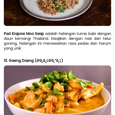
Pad Krapow Moo Saap
 adalah hidangan tumis babi dengan 
daun kemangi Thailand. Disajikan dengan nasi dan telur 
goreng, hidangan ini menawarkan rasa pedas dan harum 
yang unik.
13. Gaeng Daeng (à¹à¸à¸‡à¹à¸”à¸‡)