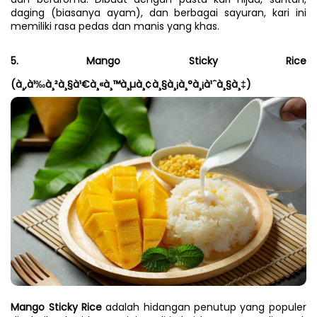
daging (biasanya ayam), dan berbagai sayuran, kari ini 
memiliki rasa pedas dan manis yang khas.
5. Mango Sticky Rice 
(à¸‚à¹‰à¸²à¸§à¹€à¸«à¸™à¸µà¸¢à¸§à¸¡à¸°à¸¡à¹ˆà¸§à¸‡)
Mango Sticky Rice
 adalah hidangan penutup yang populer 