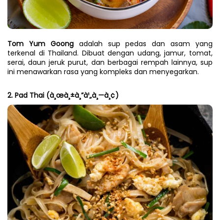
Tom Yum Goong
 adalah sup pedas dan asam yang 
terkenal di Thailand. Dibuat dengan udang, jamur, tomat, 
serai, daun jeruk purut, dan berbagai rempah lainnya, sup 
ini menawarkan rasa yang kompleks dan menyegarkan.
2. Pad Thai (à¸œà¸±à¸”à¹„à¸—à¸¢)