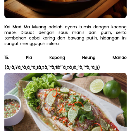
Kai Med Ma Muang
 adalah ayam tumis dengan kacang 
mete. Dibuat dengan saus manis dan gurih, serta 
tambahan cabai kering dan bawang putih, hidangan ini 
sangat menggugah selera.
15. Pla Kapong Neung Manao 
(à¸›à¸¥à¸²à¸à¸°à¸žà¸‡à¸™à¸¶à¹ˆà¸‡à¸¡à¸°à¸™à¸²à¸§)