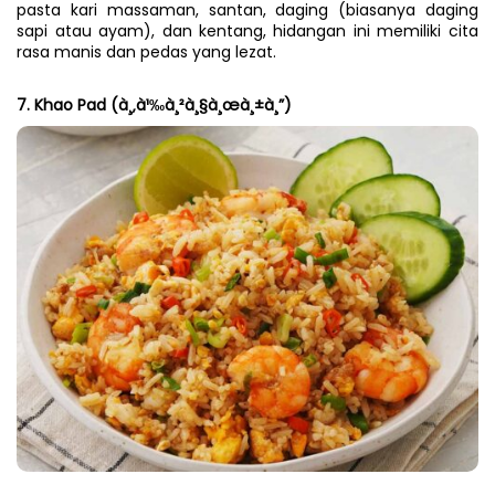
pasta kari massaman, santan, daging (biasanya daging 
sapi atau ayam), dan kentang, hidangan ini memiliki cita 
rasa manis dan pedas yang lezat.
7. Khao Pad (à¸‚à¹‰à¸²à¸§à¸œà¸±à¸”)