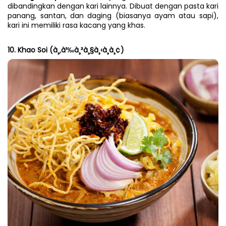
dibandingkan dengan kari lainnya. Dibuat dengan pasta kari 
panang, santan, dan daging (biasanya ayam atau sapi), 
kari ini memiliki rasa kacang yang khas.
10. Khao Soi (à¸‚à¹‰à¸²à¸§à¸‹à¸­à¸¢)