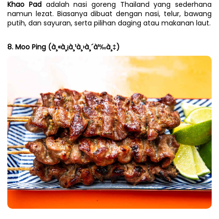
Khao Pad
 adalah nasi goreng Thailand yang sederhana 
namun lezat. Biasanya dibuat dengan nasi, telur, bawang 
putih, dan sayuran, serta pilihan daging atau makanan laut.
8. Moo Ping (à¸«à¸¡à¸¹à¸›à¸´à¹‰à¸‡)