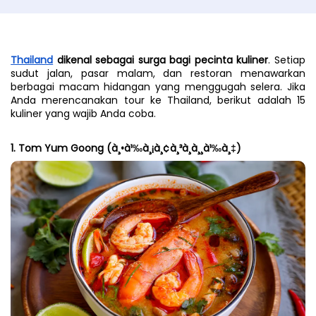
Thailand
 dikenal sebagai surga bagi pecinta kuliner
. Setiap 
sudut jalan, pasar malam, dan restoran menawarkan 
berbagai macam hidangan yang menggugah selera. Jika 
Anda merencanakan tour ke Thailand, berikut adalah 15 
kuliner yang wajib Anda coba.
1. Tom Yum Goong (à¸•à¹‰à¸¡à¸¢à¸³à¸à¸¸à¹‰à¸‡)