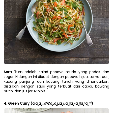
Som Tum
 adalah salad pepaya muda yang pedas dan 
segar. Hidangan ini dibuat dengan pepaya hijau, tomat ceri, 
kacang panjang, dan kacang tanah yang dihancurkan, 
disajikan dengan saus yang terbuat dari cabai, bawang 
putih, dan jus jeruk nipis.
4. Green Curry (à¹à¸à¸‡à¹€à¸‚à¸µà¸¢à¸§à¸«à¸§à¸²à¸™)