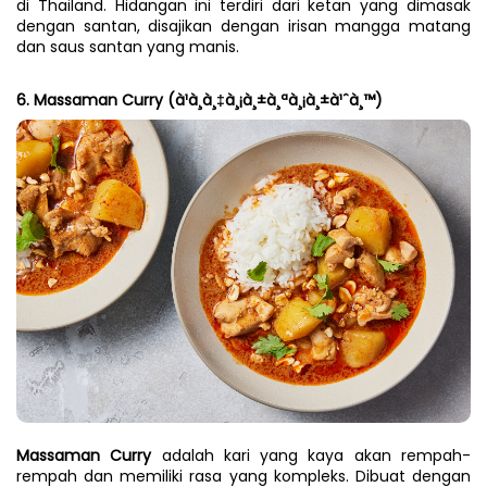
di Thailand. Hidangan ini terdiri dari ketan yang dimasak 
dengan santan, disajikan dengan irisan mangga matang 
dan saus santan yang manis.
6. Massaman Curry (à¹à¸à¸‡à¸¡à¸±à¸ªà¸¡à¸±à¹ˆà¸™)
Massaman Curry
 adalah kari yang kaya akan rempah-
rempah dan memiliki rasa yang kompleks. Dibuat dengan 