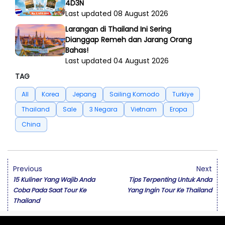
4D3N
Last updated 08 August 2026
Larangan di Thailand Ini Sering
Dianggap Remeh dan Jarang Orang
Bahas!
Last updated 04 August 2026
TAG
All
Korea
Jepang
Sailing Komodo
Turkiye
Thailand
Sale
3 Negara
Vietnam
Eropa
China
Previous
Next
15 Kuliner Yang Wajib Anda
Tips Terpenting Untuk Anda
Coba Pada Saat Tour Ke
Yang Ingin Tour Ke Thailand
Thailand