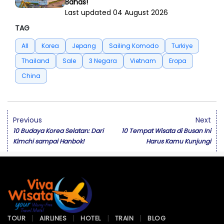
Bahas!
Last updated 04 August 2026
TAG
All
Korea
Jepang
Sailing Komodo
Turkiye
Thailand
Sale
3 Negara
Vietnam
Eropa
China
Previous
Next
10 Budaya Korea Selatan: Dari
10 Tempat Wisata di Busan Ini
Kimchi sampai Hanbok!
Harus Kamu Kunjungi
TOUR
AIRLINES
HOTEL
TRAIN
BLOG