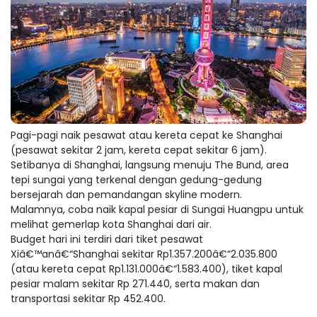
Pagi-pagi naik pesawat atau kereta cepat ke Shanghai
(pesawat sekitar 2 jam, kereta cepat sekitar 6 jam).
Setibanya di Shanghai, langsung menuju The Bund, area
tepi sungai yang terkenal dengan gedung-gedung
bersejarah dan pemandangan skyline modern.
Malamnya, coba naik kapal pesiar di Sungai Huangpu untuk
melihat gemerlap kota Shanghai dari air.
Budget hari ini terdiri dari tiket pesawat
Xiâ€™anâ€“Shanghai sekitar Rp1.357.200â€“2.035.800
(atau kereta cepat Rp1.131.000â€“1.583.400), tiket kapal
pesiar malam sekitar Rp 271.440, serta makan dan
transportasi sekitar Rp 452.400.