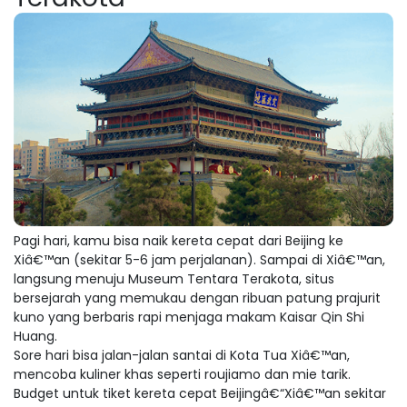
Pagi hari, kamu bisa naik kereta cepat dari Beijing ke
Xiâ€™an (sekitar 5-6 jam perjalanan). Sampai di Xiâ€™an,
langsung menuju Museum Tentara Terakota, situs
bersejarah yang memukau dengan ribuan patung prajurit
kuno yang berbaris rapi menjaga makam Kaisar Qin Shi
Huang.
Sore hari bisa jalan-jalan santai di Kota Tua Xiâ€™an,
mencoba kuliner khas seperti roujiamo dan mie tarik.
Budget untuk tiket kereta cepat Beijingâ€“Xiâ€™an sekitar