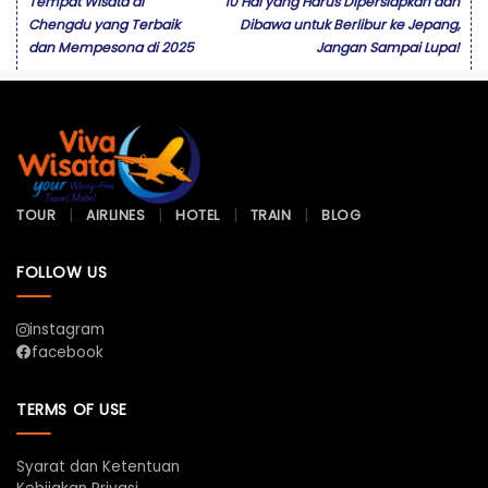
Tempat Wisata di
10 Hal yang Harus Dipersiapkan dan
Chengdu yang Terbaik
Dibawa untuk Berlibur ke Jepang,
dan Mempesona di 2025
Jangan Sampai Lupa!
TOUR
AIRLINES
HOTEL
TRAIN
BLOG
FOLLOW US
instagram
facebook
TERMS OF USE
Syarat dan Ketentuan