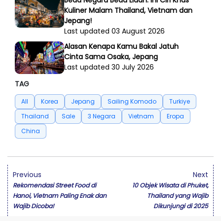
Kuliner Malam Thailand, Vietnam dan
Jepang!
Last updated 03 August 2026
Alasan Kenapa Kamu Bakal Jatuh
Cinta Sama Osaka, Jepang
Last updated 30 July 2026
TAG
All
Korea
Jepang
Sailing Komodo
Turkiye
Thailand
Sale
3 Negara
Vietnam
Eropa
China
Previous
Next
Rekomendasi Street Food di
10 Objek Wisata di Phuket,
Hanoi, Vietnam Paling Enak dan
Thailand yang Wajib
Wajib Dicoba!
Dikunjungi di 2025