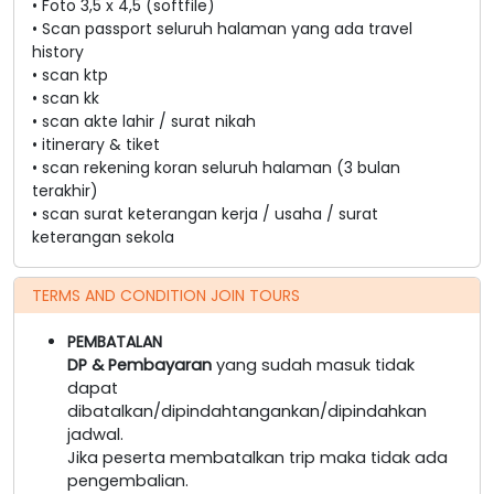
• Foto 3,5 x 4,5 (softfile)
• Scan passport seluruh halaman yang ada travel
history
• scan ktp
• scan kk
• scan akte lahir / surat nikah
• itinerary & tiket
• scan rekening koran seluruh halaman (3 bulan
terakhir)
• scan surat keterangan kerja / usaha / surat
keterangan sekola
TERMS AND CONDITION JOIN TOURS
PEMBATALAN
DP & Pembayaran
yang sudah masuk tidak
dapat
dibatalkan/dipindahtangankan/dipindahkan
jadwal.
Jika peserta membatalkan trip maka tidak ada
pengembalian.