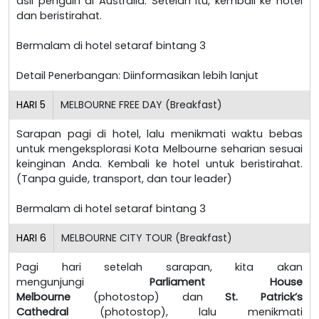
asli penguin di Australia. Setelah itu, kembali ke hotel
dan beristirahat.
Bermalam di hotel setaraf bintang 3
Detail Penerbangan: Diinformasikan lebih lanjut
HARI
5
MELBOURNE FREE DAY (Breakfast)
Sarapan pagi di hotel, lalu menikmati waktu bebas
untuk mengeksplorasi Kota Melbourne seharian sesuai
keinginan Anda. Kembali ke hotel untuk beristirahat.
(Tanpa guide, transport, dan tour leader)
Bermalam di hotel setaraf bintang 3
HARI
6
MELBOURNE CITY TOUR (Breakfast)
Pagi hari setelah sarapan, kita akan
mengunjungi
Parliament House
Melbourne
(photostop) dan
St. Patrick’s
Cathedral
(photostop), lalu menikmati