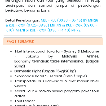
kenangan indah dari tour yang berkesan ini tetap
tersimpan, dan sampai jumpa di petualangan
berikutnya bersama kami.
Detail Penerbangan:
MEL - KUL (00.30 – 05.45) BY MH128
& KUL - CGK (07.25-08.30) MH 713 or KUL - CGK (09.00 -
10.10) MH711 or KUL - CGK (13.30 - 14.40) MH721
PAKET TERMASUK
Tiket International Jakarta – Sydney & Melbourne
- Jakarta by
Malaysia Airlines
,
Economy
termasuk taxes internasional. (Bagasi
20 kg)
Domestic Flight (Bagasi 15kg/20 kg)
Akomodasi hotel *3 setaraf (Twin / Triple)
Transportasi bus Pariwisata & tiket masuk objek
wisata
Acara Tour & makan sesuai program paket tour
diatas
Tour Leader
Travel Kits (Luggage Tag)