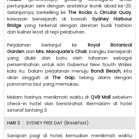
pertunjukan seni dengan arsitektur ikonik abad ke-20.
Selanjutnya, berkeliling ke
The Rocks
&
Circular Quay
,
kawasan bersejarah di bawah
Sydney Harbour
Bridge
yang terkenal dengan deretan butik fashion
dan kuliner lezat di tepi pelabuhan.
Perjalanan berlanjut ke
Royal Botanical
Garden
dan
Mrs. Macquarie’s Chair
, bangku bersejarah
yang diukir dari batu oleh tahanan sebagai
persembahan untuk istri Gubernur New South Wales
kala itu. Dalam perjalanan menuju
Bondi Beach
, kita
akan singgah di
The Gap
, tebing alami dengan
panorama laut yang memukau.
Malam harinya, menikmati waktu di
QVB Mall
sebelum
check-in hotel dan beristirahat. Bermalam di hotel
setaraf bintang 3
HARI
3
SYDNEY FREE DAY (Breakfast)
Sarapan pagi di hotel, kemudian menikmati waktu