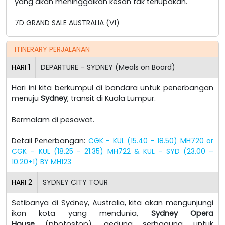
yang akan meninggalkan kesan tak terlupakan.
7D GRAND SALE AUSTRALIA (V1)
ITINERARY PERJALANAN
HARI
1
DEPARTURE – SYDNEY (Meals on Board)
Hari ini kita berkumpul di bandara untuk penerbangan
menuju
Sydney
, transit di Kuala Lumpur.
Bermalam di pesawat.
Detail Penerbangan:
CGK - KUL (15.40 - 18.50) MH720 or
CGK – KUL (18.25 - 21.35) MH722 & KUL - SYD (23.00 –
10.20+1) BY MH123
HARI
2
SYDNEY CITY TOUR
Setibanya di Sydney, Australia, kita akan mengunjungi
ikon kota yang mendunia,
Sydney Opera
House
(photostop), gedung serbaguna untuk