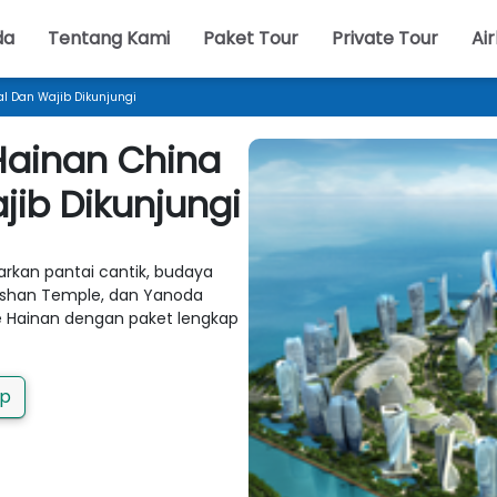
da
Tentang Kami
Paket Tour
Private Tour
Air
al Dan Wajib Dikunjungi
Hainan China
jib Dikunjungi
arkan pantai cantik, budaya
Nanshan Temple, dan Yanoda
ke Hainan dengan paket lengkap
pp