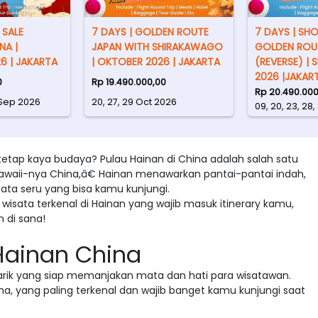
 SALE
7 DAYS | GOLDEN ROUTE
7 DAYS | SH
NA |
JAPAN WITH SHIRAKAWAGO
GOLDEN ROU
6 | JAKARTA
| OKTOBER 2026 | JAKARTA
(REVERSE) | 
2026 |JAKAR
0
Rp 19.490.000,00
Rp 20.490.000
4 Sep 2026
20, 27, 29 Oct 2026
09, 20, 23, 28
pi tetap kaya budaya? Pulau Hainan di China adalah salah satu
Hawaii-nya China,â€ Hainan menawarkan pantai-pantai indah,
ta seru yang bisa kamu kunjungi.
wisata terkenal di Hainan yang wajib masuk itinerary kamu,
n di sana!
Hainan China
rik yang siap memanjakan mata dan hati para wisatawan.
hina, yang paling terkenal dan wajib banget kamu kunjungi saat