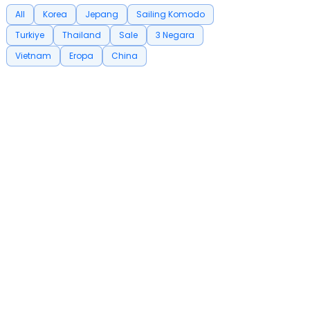
All
Korea
Jepang
Sailing Komodo
Turkiye
Thailand
Sale
3 Negara
Vietnam
Eropa
China