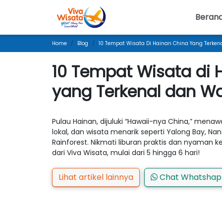
Beran
Home
Blog
10 Tempat Wisata Di Hainan China Yang Terken
10 Tempat Wisata di 
yang Terkenal dan Wa
Pulau Hainan, dijuluki “Hawaii-nya China,” menaw
lokal, dan wisata menarik seperti Yalong Bay, 
Rainforest. Nikmati liburan praktis dan nyaman 
dari Viva Wisata, mulai dari 5 hingga 6 hari!
Lihat artikel lainnya
Chat Whatsha