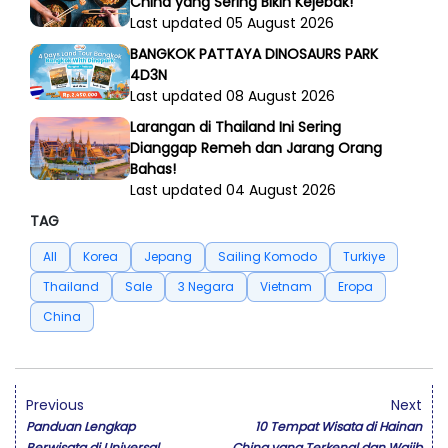
China yang Sering Bikin Kejebak!
Last updated 05 August 2026
BANGKOK PATTAYA DINOSAURS PARK
4D3N
Last updated 08 August 2026
Larangan di Thailand Ini Sering
Dianggap Remeh dan Jarang Orang
Bahas!
Last updated 04 August 2026
TAG
All
Korea
Jepang
Sailing Komodo
Turkiye
Thailand
Sale
3 Negara
Vietnam
Eropa
China
Previous
Next
Panduan Lengkap
10 Tempat Wisata di Hainan
Berwisata di Universal
China yang Terkenal dan Wajib