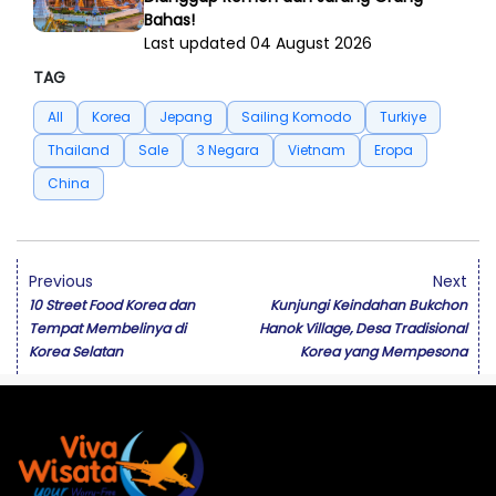
Bahas!
Last updated 04 August 2026
TAG
All
Korea
Jepang
Sailing Komodo
Turkiye
Thailand
Sale
3 Negara
Vietnam
Eropa
China
Previous
Next
10 Street Food Korea dan
Kunjungi Keindahan Bukchon
Tempat Membelinya di
Hanok Village, Desa Tradisional
Korea Selatan
Korea yang Mempesona